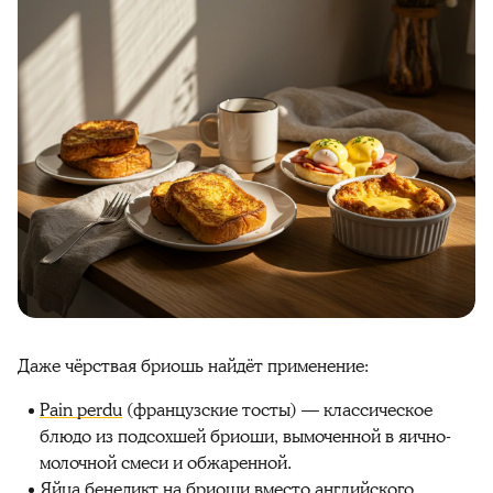
Даже чёрствая бриошь найдёт применение:
Pain perdu
(французские тосты) — классическое
блюдо из подсохшей бриоши, вымоченной в яично-
молочной смеси и обжаренной.
Яйца бенедикт
на бриоши вместо английского