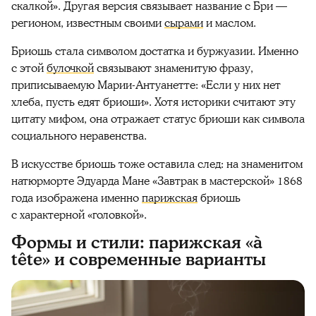
скалкой». Другая версия связывает название с Бри —
регионом, известным своими
сырами
и маслом.
Бриошь стала символом достатка и буржуазии. Именно
с этой
булочкой
связывают знаменитую фразу,
приписываемую Марии-Антуанетте: «Если у них нет
хлеба, пусть едят бриоши». Хотя историки считают эту
цитату мифом, она отражает статус бриоши как символа
социального неравенства.
В искусстве бриошь тоже оставила след: на знаменитом
натюрморте Эдуарда Мане «Завтрак в мастерской» 1868
года изображена именно
парижская
бриошь
с характерной «головкой».
Формы и стили: парижская «à
tête» и современные варианты