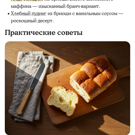
маффина — изысканный бранч-вариант.
Хлебный пудинг
из бриоши с ванильным соусом —
роскошный десерт.
Практические советы