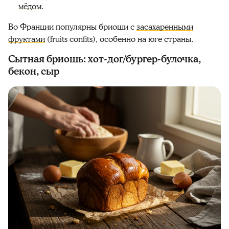
мёдом
.
Во Франции популярны бриоши с
засахаренными
фруктами
(fruits confits), особенно на юге страны.
Сытная бриошь: хот-дог/бургер-булочка,
бекон, сыр