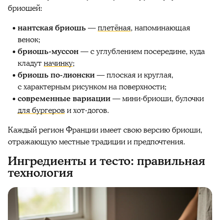
бриошей:
нантская бриошь
—
плетёная
, напоминающая
венок;
бриошь-муссон
— с углублением посередине, куда
кладут
начинку
;
бриошь по-лионски
— плоская и круглая,
с характерным рисунком на поверхности;
современные вариации
— мини-бриоши, булочки
для бургеров
и хот-догов.
Каждый регион Франции имеет свою версию бриоши,
отражающую местные традиции и предпочтения.
Ингредиенты и тесто: правильная
технология