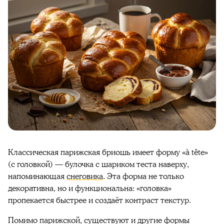
Классическая парижская бриошь имеет форму «à tête»
(с головкой) — булочка с шариком теста наверху,
напоминающая
снеговика
. Эта форма не только
декоративна, но и функциональна: «головка»
пропекается быстрее и создаёт контраст текстур.
Помимо парижской, существуют и другие формы