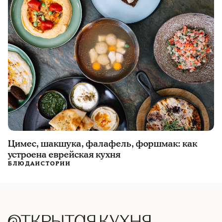
Цимес, шакшука, фалафель, форшмак: как
устроена еврейская кухня
БЛЮДА
ИСТОРИИ