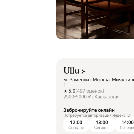
Ullu
м. Раменки • Москва, Мичуринс
1
5.0
(
497
оценок
)
2500-5000 ₽ • Кавказская
Забронируйте онлайн
Потребуется авторизация Яндекс ID
12:00
13:00
14:00
Сегодня
Сегодня
Сегодн