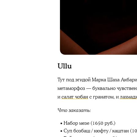
Ullu
Тут под эгидой Марка Шаха Акбар
метаморфоз — буквально чувствен
и
салат чобан
с гранатом, и
лахмад
Что заказать:
Набор мезе (1650 руб.)
Суп бозбаш / кюфту / каштан (10