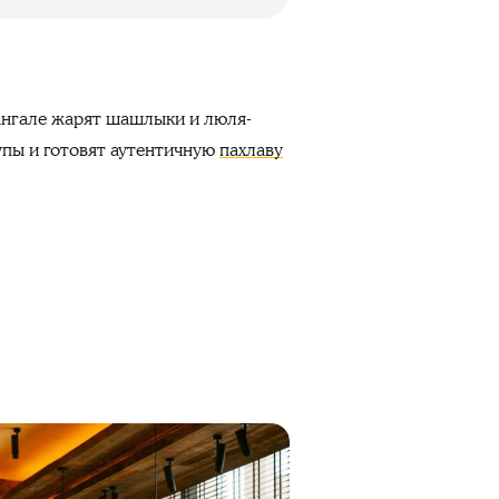
мангале жарят шашлыки и люля-
упы и готовят аутентичную
пахлаву