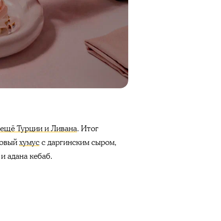
 ещё Турции и Ливана
. Итог
новый
хумус
с даргинским сыром,
и адана кебаб.