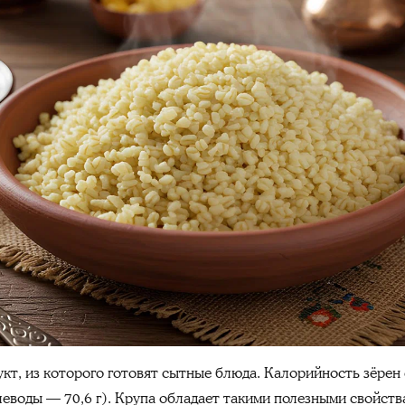
т, из которого готовят сытные блюда. Калорийность зёрен 
углеводы — 70,6 г). Крупа обладает такими полезными свойств