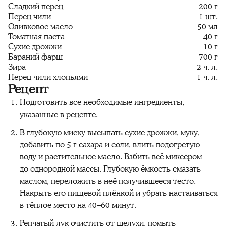
Сладкий перец
200 г
Перец чили
1 шт.
Оливковое масло
50 мл
Томатная паста
40 г
Сухие дрожжи
10 г
Бараний фарш
700 г
Зира
2 ч. л.
Перец чили хлопьями
1 ч. л.
Рецепт
Подготовить все необходимые ингредиенты,
указанные в рецепте.
В глубокую миску высыпать сухие дрожжи, муку,
добавить по 5 г сахара и соли, влить подогретую
воду и растительное масло. Взбить всё миксером
до однородной массы. Глубокую ёмкость смазать
маслом, переложить в неё получившееся тесто.
Накрыть его пищевой плёнкой и убрать настаиваться
в тёплое место на 40–60 минут.
Репчатый лук очистить от шелухи, помыть