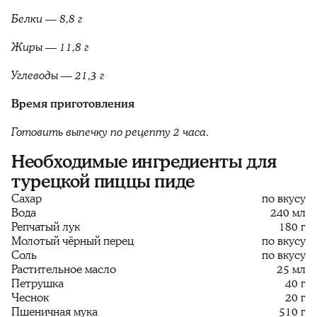
Белки –– 8,8 г
Жиры –– 11,8 г
Углеводы –– 21,3 г
Время приготовления
Готовить выпечку по рецепту 2 часа.
Необходимые ингредиенты для
турецкой пиццы пиде
Сахар
по вкусу
Вода
240 мл
Репчатый лук
180 г
Молотый чёрный перец
по вкусу
Соль
по вкусу
Растительное масло
25 мл
Петрушка
40 г
Чеснок
20 г
Пшеничная мука
510 г