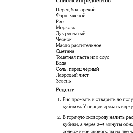
Список ингредиентов
Перец болгарский
Фарш мясной
Рис
Морковь
Лук репчатый
Чеснок
Масло растительное
Сметана
Томатная паста или соус
Вода
Соль, перец чёрный
Лавровый лист
Зелень
Рецепт
Рис промыть и отварить до полу
кубиком. У перцев срезать верх
В горячую сковороду налить ра
кубики, а через 2–3 минуты об
содержимое сковороды на две ча