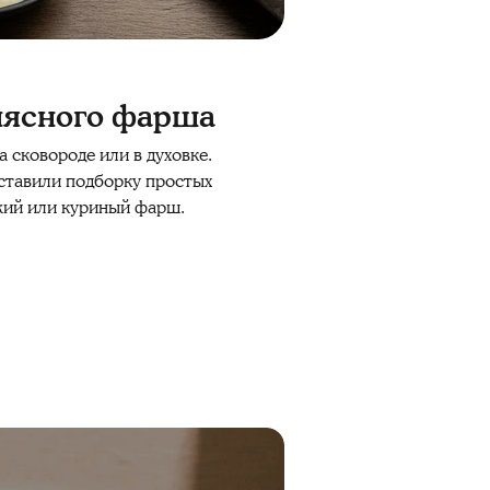
 мясного фарша
а сковороде или в
духовке
.
ставили подборку простых
жий или
куриный
фарш
.