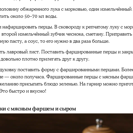
 половину обжаренного лука с морковью, один измельчённый 
алить около 50–70 мл воды.
 нафаршировать перцы. В сковороду к репчатому луку с мо
 второй измельчённый зубчик чеснока, сметану. Приправить
ную пасту, а соус, то его нужно в два раза больше.
ить лавровый лист. Поставить фаршированные перцы и закры
довольно плотно прилегать друг к другу.
C духовку поставить форму с фаршированными перцами. Боле
кие — около получаса. Фаршированные перцы с мясным фарш
 желанию присыпать блюдо зеленью. На гарнир можно приго
Это быстро и вкусно!
нки с мясным фаршем и сыром