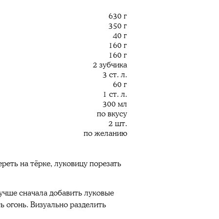
630 г
350 г
40 г
160 г
160 г
2 зубчика
3 ст. л.
60 г
1 ст. л.
300 мл
по вкусу
2 шт.
по желанию
реть на тёрке, луковицу порезать
Лучше сначала добавить луковые
ь огонь. Визуально разделить