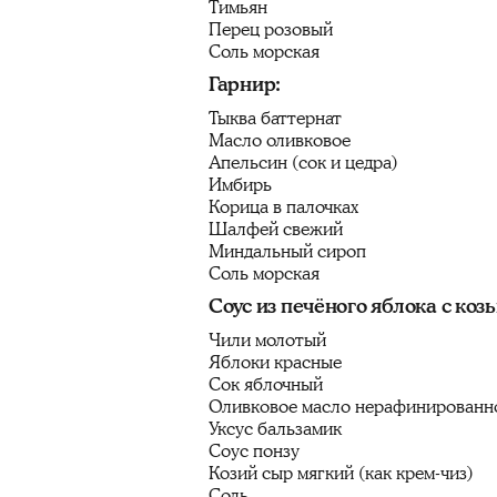
Тимьян
Перец розовый
Соль морская
Гарнир:
Тыква баттернат
Масло оливковое
Апельсин (сок и цедра)
Имбирь
Корица в палочках
Шалфей свежий
Миндальный сироп
Соль морская
Соус из печёного яблока с коз
Чили молотый
Яблоки красные
Сок яблочный
Оливковое масло нерафинированн
Уксус бальзамик
Соус понзу
Козий сыр мягкий (как крем-чиз)
Соль