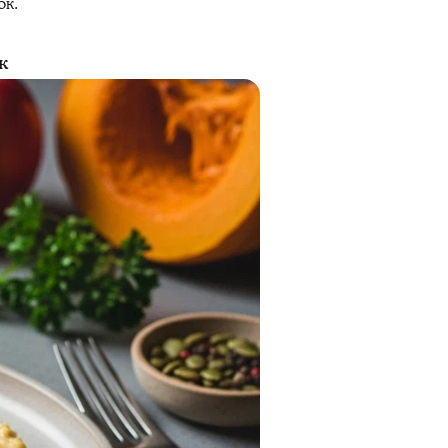
ок.
к