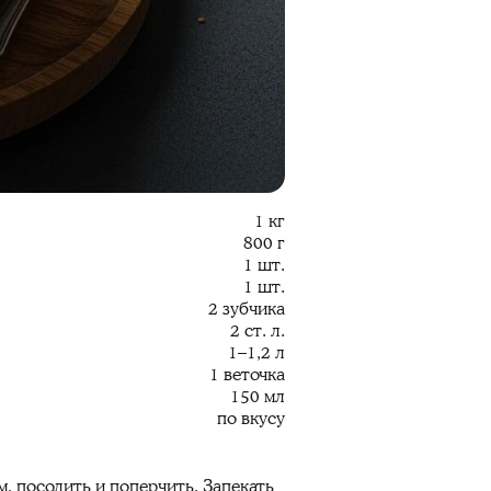
1 кг
800 г
1 шт.
1 шт.
2 зубчика
2 ст. л.
1–1,2 л
1 веточка
150 мл
по вкусу
м, посолить и поперчить. Запекать