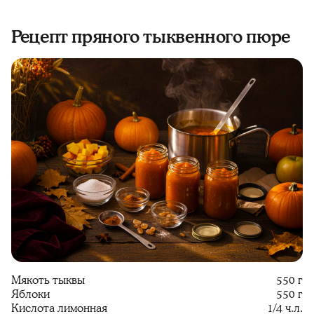
Рецепт пряного тыквенного пюре
Мякоть тыквы
550 г
Яблоки
550 г
Кислота лимонная
1/4 ч.л.