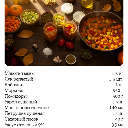
Мякоть тыквы
1,5 кг
Лук репчатый
1,5 шт.
Кабачки
1 кг
Морковь
550 г
Помидоры
500 г
Укроп сушёный
1 ч.л.
Масло подсолнечное
140 мл
Петрушка сушёная
1 ч.л.
Сахарный песок
40 г
Уксус столовый 9%
35 мл