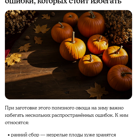
ошибки, которых стоит избегать
При
заготовке
этого
полезного
овоща на
зиму
важно
избегать нескольких распространённых ошибок. К ним
относятся:
ранний сбор — незрелые плоды хуже хранятся