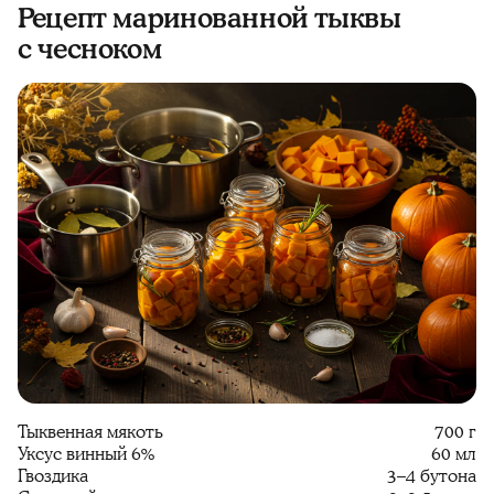
Рецепт маринованной тыквы
с чесноком
Тыквенная мякоть
700 г
Уксус винный 6%
60 мл
Гвоздика
3–4 бутона