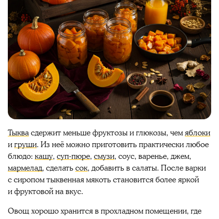
Тыква
сдержит меньше фруктозы и глюкозы, чем
яблоки
и
груши
. Из неё можно
приготовить
практически любое
блюдо
:
кашу
,
суп-
пюре
,
смузи
, соус, варенье, джем,
мармелад
, сделать
сок
, добавить в салаты. После варки
с сиропом
тыквенная
мякоть становится более яркой
и фруктовой на вкус.
Овощ хорошо хранится в прохладном помещении, где