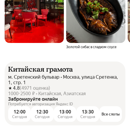
Золотой сибас в сладком соусе
Китайская грамота
м. Сретенский бульвар • Москва, улица Сретенка,
1, стр. 1
4.8
(
4971
оценка
)
1000-2500 ₽ • Китайская, Азиатская
Забронируйте онлайн
Потребуется авторизация Яндекс ID
12:00
12:30
13:00
13:30
Все слоты
Сегодня
Сегодня
Сегодня
Сегодня