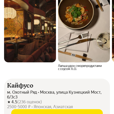
Лапша удон с морепродуктами
с соусом Х.О.
Кайфусо
м. Охотный Ряд • Москва, улица Кузнецкий Мост,
6/3с3
4.5
(
236
оценок
)
2500-5000 ₽ • Японская, Азиатская