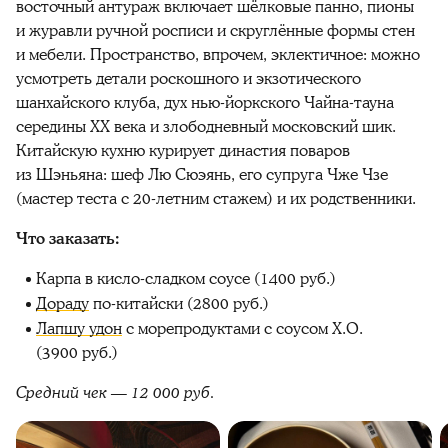
восточный антураж включает шёлковые панно, пионы
и журавли ручной росписи и скруглённые формы стен
и мебели. Пространство, впрочем, эклектичное: можно
усмотреть детали роскошного и экзотического
шанхайского клуба, дух нью-йоркского Чайна-тауна
середины XX века и злободневный московский шик.
Китайскую кухню курирует династия поваров
из Шэньяна: шеф Лю Сюэянь, его супруга Чже Чзе
(мастер теста с 20-летним стажем) и их родственники.
Что заказать:
Карпа в кисло-сладком соусе (1400 руб.)
Дораду
по-китайски (2800 руб.)
Лапшу удон
с морепродуктами с соусом Х.О.
(3900 руб.)
Средний чек — 12
000 руб.