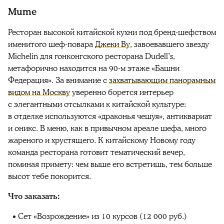
Mume
Ресторан высокой китайской кухни под бренд-шефством
именитого шеф-повара
Джеки Ву
, завоевавшего звезду
Michelin для гонконгского ресторана Dudell’s,
метафорично находится на 90-м этаже «Башни
Федерация». За внимание с
захватывающим панорамным
видом на Москву
уверенно борется интерьер
с элегантными отсылками к китайской культуре:
в отделке используются «драконья чешуя», антиквариат
и оникс. В меню, как в привычном ареале шефа, много
жареного и хрустящего. К китайскому Новому году
команда ресторана готовит тематический вечер,
поминая примету: чем выше его встретишь, тем больше
высот тебе покорится.
Что заказать:
Сет «Возрождение» из 10 курсов (12 000 руб.)