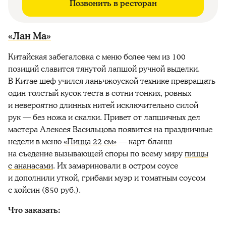
Позвонить в ресторан
«Лан Ма»
Китайская забегаловка с меню более чем из 100
позиций славится тянутой лапшой ручной выделки.
В Китае шеф учился ланьчжоуской технике превращать
один толстый кусок теста в сотни тонких, ровных
и невероятно длинных нитей исключительно силой
рук — без ножа и скалки. Привет от лапшичных дел
мастера Алексея Васильцова появится на праздничные
недели в меню
«Пицца 22 см»
— карт-бланш
на съедение вызывающей споры по всему миру
пиццы
с ананасами
. Их замариновали в остром соусе
и дополнили уткой, грибами муэр и томатным соусом
с хойсин (850 руб.).
Что заказать: