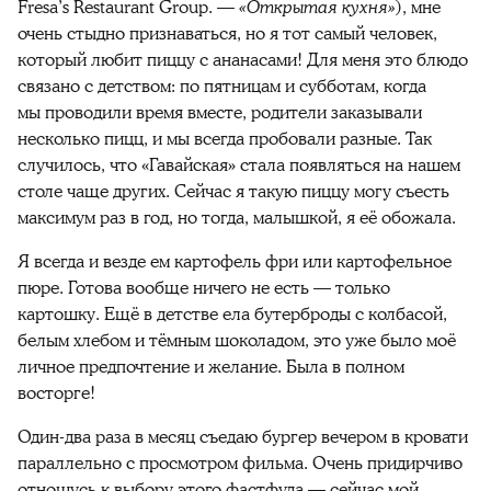
Fresa’s Restaurant Group. —
«Открытая кухня»
), мне
очень стыдно признаваться, но я тот самый человек,
который любит пиццу с ананасами! Для меня это блюдо
связано с детством: по пятницам и субботам, когда
мы проводили время вместе, родители заказывали
несколько пицц, и мы всегда пробовали разные. Так
случилось, что «Гавайская» стала появляться на нашем
столе чаще других. Сейчас я такую пиццу могу съесть
максимум раз в год, но тогда, малышкой, я её обожала.
Я всегда и везде ем картофель фри или картофельное
пюре. Готова вообще ничего не есть — только
картошку. Ещё в детстве ела бутерброды с колбасой,
белым хлебом и тёмным шоколадом, это уже было моё
личное предпочтение и желание. Была в полном
восторге!
Один-два раза в месяц съедаю бургер вечером в кровати
параллельно с просмотром фильма. Очень придирчиво
отношусь к выбору этого фастфуда — сейчас мой