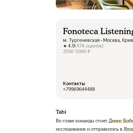
Fonoteca Listenin
м. Тургеневская • Москва, Кри
4.9
(
476
оценок
)
2500-5000 ₽
Контакты
+79969644488
Tabi
Во главе команды стоят
Денис Боб
исследование и отправились в
Япо