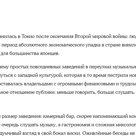
ранилась в Токио после окончания Второй мировой войны: лю
В период абсолютного экономического упадка в стране вини
для большинства японцев.
ему простых повседневных заведений в переулках музыкаль
ться с западной культурой, которая в то время пестрила но
оставалась владельцами с огромными финансовыми и трудоза
ьное отношение публики: меньше говорить, больше слушать
 размер заведения: камерный бар, скорее напоминающий ком
 очередь слушать музыку, а гастрономия и сложная миксологи
вдумчивый взгляд в свой бокал виски. Оживлённые беседы не