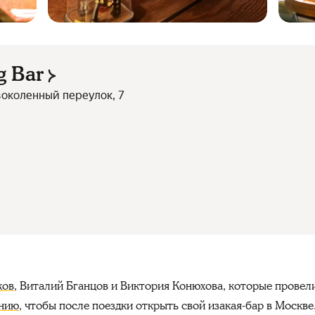
g Bar
воколенный переулок, 7
ков
, Виталий Бганцов и Виктория Конюхова, которые провел
нию
, чтобы после поездки открыть свой изакая-бар в Москв