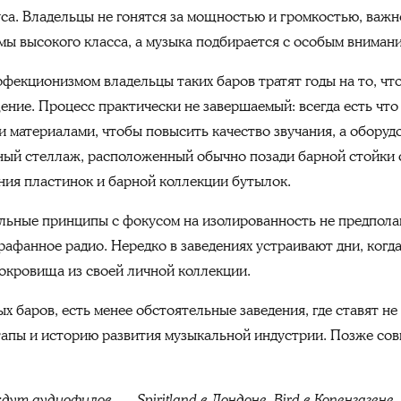
уса. Владельцы не гонятся за мощностью и громкостью, важн
мы высокого класса, а музыка подбирается с особым вниман
екционизмом владельцы таких баров тратят годы на то, чт
ение. Процесс практически не завершаемый: всегда есть что
атериалами, чтобы повысить качество звучания, а оборудов
ный стеллаж, расположенный обычно позади барной стойки 
ния пластинок и барной коллекции бутылок.
льные принципы с фокусом на изолированность не предпола
афанное радио. Нередко в заведениях устраивают дни, когд
окровища из своей личной коллекции.
 баров, есть менее обстоятельные заведения, где ставят не 
тапы и историю развития музыкальной индустрии. Позже со
ут аудиофилов, — Spiritland в Лондоне, Bird в Копенгагене, 