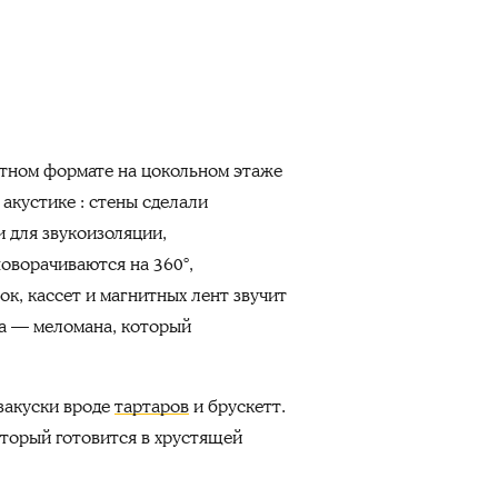
етном формате на цокольном этаже
к акустике
: стены сделали
и для звукоизоляции,
оворачиваются на 360°,
ок, кассет и магнитных лент звучит
а — меломана, который
закуски вроде
тартаров
и брускетт.
оторый готовится в хрустящей