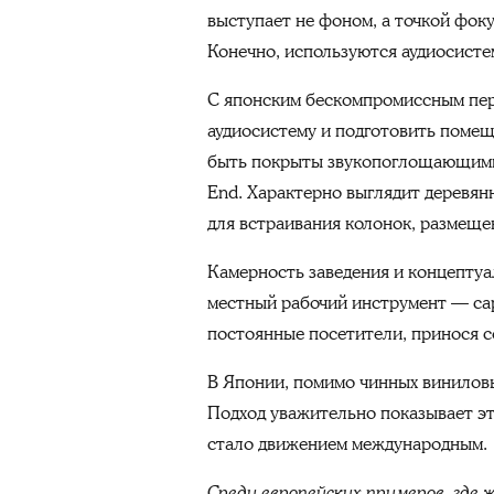
выступает не фоном, а точкой фок
Конечно, используются аудиосисте
С японским бескомпромиссным перф
аудиосистему и подготовить помещ
быть покрыты звукопоглощающими м
End. Характерно выглядит деревян
для встраивания колонок, размеще
Камерность заведения и концептуа
местный рабочий инструмент — сар
постоянные посетители, принося с
В Японии, помимо чинных виниловых
Подход уважительно показывает э
стало движением международным.
Среди европейских примеров, где жд