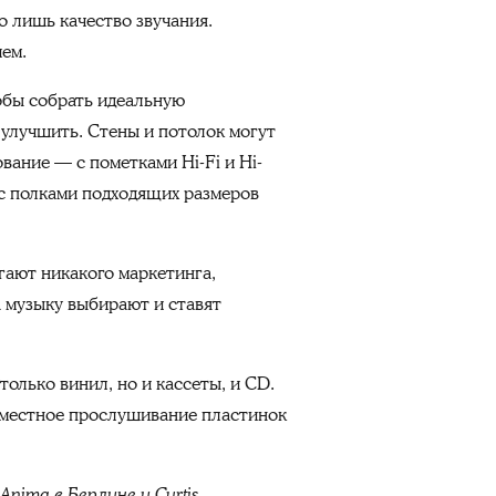
о лишь качество звучания.
ием.
обы собрать идеальную
 улучшить. Стены и потолок могут
ание — с пометками Hi-Fi и Hi-
с полками подходящих размеров
гают никакого маркетинга,
а музыку выбирают и ставят
только винил, но и кассеты, и CD.
вместное прослушивание пластинок
Anima в Берлине и Curtis