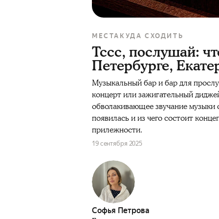
МЕСТА
КУДА СХОДИТЬ
Тссс, послушай: что
Петербурге, Екате
Музыкальный бар и бар для прослуш
концерт или зажигательный диджей-
обволакивающее звучание музыки с
появилась и из чего состоит конце
прилежности.
19 сентября 2025
Софья Петрова