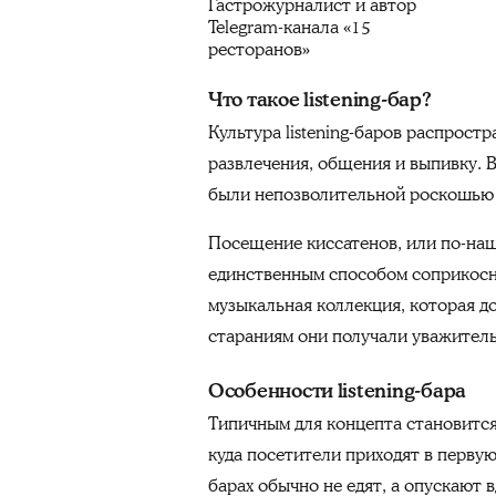
Гастрожурналист и автор
Telegram-канала «15
ресторанов»
Что такое listening-бар?
Культура listening-баров распрост
развлечения, общения и выпивку. 
были непозволительной роскошью 
Посещение киссатенов, или по-наш
единственным способом соприкосну
музыкальная коллекция, которая д
стараниям они получали уважител
Особенности listening-бара
Типичным для концепта становится
куда посетители приходят в первую
барах обычно не едят, а опускают 