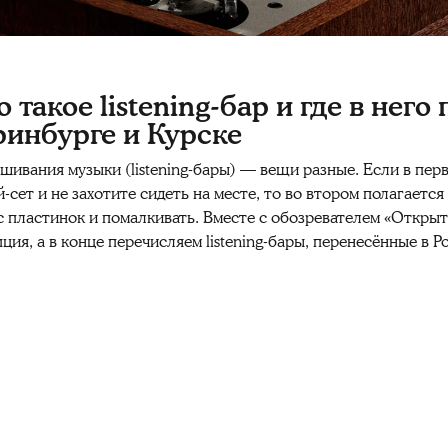
 такое listening-бар и где в него
ринбурге и Курске
ивания музыки (listening-бары) — вещи разные. Если в перво
сет и не захотите сидеть на месте, то во втором полагаетс
 пластинок и помалкивать. Вместе с обозревателем «Открыт
пция, а в конце перечисляем listening-бары, перенесённые в 