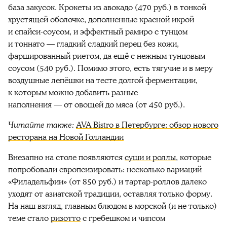
база закусок. К
рокеты из авокадо (470 руб.) в тонкой
хрустящей оболочке, дополненные красной икрой
и спайси-соусом, и эффектный рамиро с тунцом
и тоннато — гладкий сладкий перец без кожи,
фаршированный риетом, да ещё с нежным тунцовым
соусом (540 руб.). Помимо этого, есть
тягучие и в меру
воздушные лепёшки на тесте долгой ферментации,
к которым можно добавить разные
наполнения
—
от овощей до мяса (от 450 руб.).
Читайте также:
AVA Bistro в Петербурге: обзор нового
ресторана на Новой Голландии
Внезапно на столе появляются
суши и роллы
, которые
попробовали европеизировать: несколько вариаций
«Филадельфии» (от 850 руб.) и тартар-роллов далеко
уходят от азиатской традиции, оставляя только форму.
На наш взгляд, главным блюдом в морской (и не только)
теме
стало
ризотто
с гребешком и чипсом