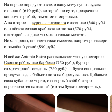
На первое порадуют и вас, и вашу маму суп из судака
и овощей (610 руб.), который, по сути, прозрачное
консоме с рыбой, томатами и морковью.
А на второе
—
куриная котолетта
с дзадзики (640 руб.)
или лёгкая сочная крабовая котлетка (570 руб.),
о которой
в садике
мы могли только мечтать.
Не макароны, но паста тоже имеется, например паккери
с томлёной уткой (890 руб.).
И всё же
Antonio Bistro рассказывает мясную историю
.
Свиные рёбрышки барбекю
(750 руб.), бургер
из мраморной говядины (720 руб.) — будто специально
придуманы для бабьего лета на берегу залива. Добавьте
сюда кубанское мерло, и северный вайб быстро
переключится на южный (с этим будьте осторожны).