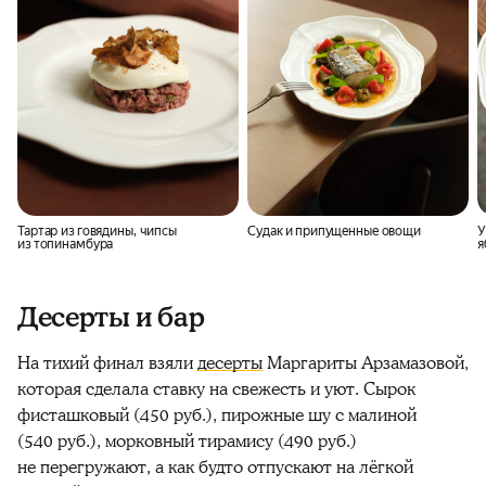
Тартар из говядины, чипсы
Судак и припущенные овощи
У
из топинамбура
я
Десерты и бар
На тихий финал взяли
десерты
Маргариты Арзамазовой,
которая сделала ставку на свежесть и уют. Сырок
фисташковый (450 руб.), пирожные шу с малиной
(540 руб.), морковный тирамису (490 руб.)
не перегружают, а как будто отпускают на лёгкой