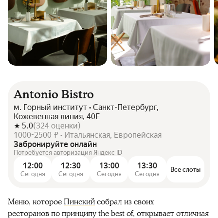
Antonio Bistro
м. Горный институт • Санкт-Петербург,
Кожевенная линия, 40Е
5.0
(
324
оценки
)
1000-2500 ₽ • Итальянская, Европейская
Забронируйте онлайн
Потребуется авторизация Яндекс ID
12:00
12:30
13:00
13:30
Все слоты
Сегодня
Сегодня
Сегодня
Сегодня
Меню, которое
Пинский
собрал
из своих
ресторанов
по принципу t
he
best
of
, открывает
отличная