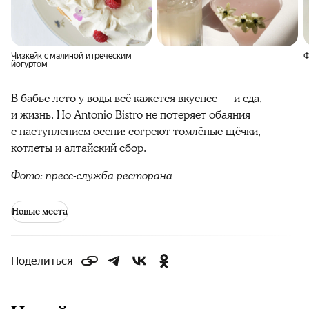
Чизкейк с малиной и греческим
Ф
йогуртом
В бабье лето у воды всё кажется вкуснее — и еда,
и жизнь. Но
Antonio Bistro
не потеряет обаяния
с наступлением осени: согреют томлёные щёчки,
котлеты и алтайский сбор.
Фото: пресс-служба ресторана
Новые места
Поделиться