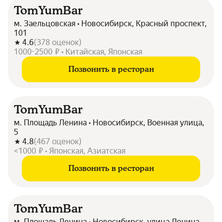
TomYumBar
м. Заельцовская • Новосибирск, Красный проспект,
101
4.6
(
378
оценок
)
1000-2500 ₽ • Китайская, Японская
Позвонить в ресторан
TomYumBar
м. Площадь Ленина • Новосибирск, Военная улица,
5
4.8
(
467
оценок
)
<1000 ₽ • Японская, Азиатская
Позвонить в ресторан
TomYumBar
м. Площадь Ленина • Новосибирск, улица Ленина,