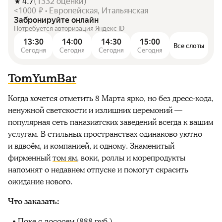
4.7
(
1332
оценки
)
<1000 ₽ • Европейская, Итальянская
Забронируйте онлайн
Потребуется авторизация Яндекс ID
13:30
14:00
14:30
15:00
Все слоты
Сегодня
Сегодня
Сегодня
Сегодня
TomYumBar
Когда хочется отметить 8 Марта ярко, но без дресс-кода,
ненужной светскости и излишних церемоний —
популярная сеть паназиатских заведений всегда к вашим
услугам. В стильных пространствах одинаково уютно
и вдвоём, и компанией, и одному. Знаменитый
фирменный
том ям
, воки, роллы и морепродукты
напомнят о недавнем отпуске и помогут скрасить
ожидание нового.
Что заказать:
Поке с лососем (888 руб.)