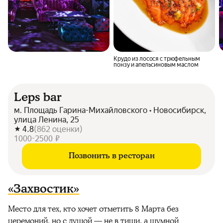
Крудо из лосося с трюфельным
понзу и апельсиновым маслом
Leps bar
м. Площадь Гарина-Михайловского • Новосибирск,
улица Ленина, 25
4.8
(
862
оценки
)
1000-2500 ₽
Позвонить в ресторан
«Захвостик»
Место для тех, кто хочет отметить 8 Марта без
церемоний, но с душой — не в тиши, а шумной