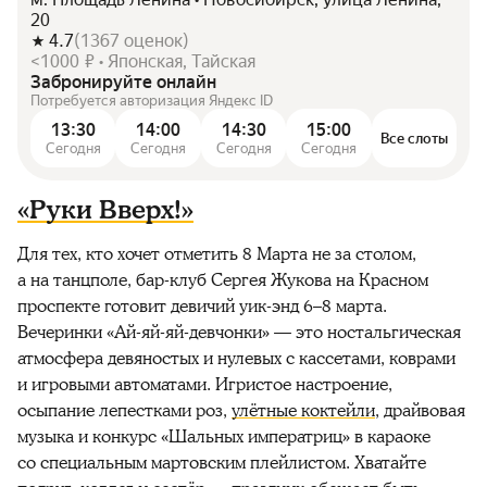
20
4.7
(
1367
оценок
)
<1000 ₽ • Японская, Тайская
Забронируйте онлайн
Потребуется авторизация Яндекс ID
13:30
14:00
14:30
15:00
Все слоты
Сегодня
Сегодня
Сегодня
Сегодня
«Руки Вверх!»
Для тех, кто хочет отметить 8 Марта не за столом,
а на танцполе, бар-клуб Сергея Жукова на Красном
проспекте готовит девичий уик-энд 6–8 марта.
Вечеринки «Ай-яй-яй-девчонки» — это ностальгическая
атмосфера девяностых и нулевых с кассетами, коврами
и игровыми автоматами. Игристое настроение,
осыпание лепестками роз,
улётные коктейли
, драйвовая
музыка и конкурс «Шальных императриц» в караоке
со специальным мартовским плейлистом. Хватайте