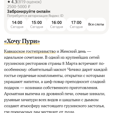
4.3
(
819
оценок
)
2500-5000 ₽
Забронируйте онлайн
Потребуется авторизация Яндекс ID
14:00
15:00
16:00
17:00
Все слоты
Сегодня
Сегодня
Сегодня
Сегодня
«Хочу Пури»
Кавказское гостеприимство
и Женский день —
идеальное сочетание. В одной из крупнейших сетей
грузинских ресторанов страны 8 Марта встречают по-
особенному: обаятельный маскот Чичико дарит каждой
гостье сердечные комплименты, открытки с которыми
украшают напитки, а шеф-повар преподносит сладкий
подарок — козинаки собственного приготовления.
Ароматная выпечка из дровяной печи, сочные хинкали,
румяные хачапури всех видов и шашлыки с дымком
создают атмосферу настоящего грузинского застолья,
где прекрасных дам чествуют от души.