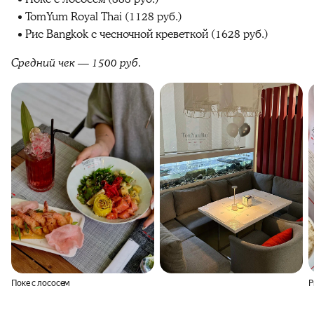
TomYum Royal Thai (1128 руб.)
Рис Bangkok с чесночной креветкой (1628 руб.)
Средний чек — 1500 руб.
Поке с лососем
Р