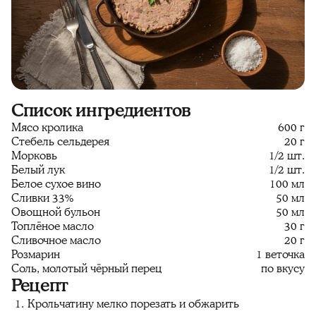
Список ингредиентов
Мясо кролика
600 г
Стебель сельдерея
20 г
Морковь
1/2 шт.
Белый лук
1/2 шт.
Белое сухое вино
100 мл
Сливки 33%
50 мл
Овощной бульон
50 мл
Топлёное масло
30 г
Сливочное масло
20 г
Розмарин
1 веточка
Соль, молотый чёрный перец
по вкусу
Рецепт
Крольчатину мелко порезать и обжарить