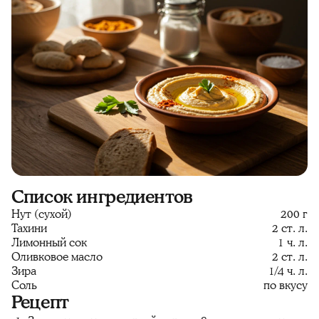
Список ингредиентов
Нут (сухой)
200 г
Тахини
2 ст. л.
Лимонный сок
1 ч. л.
Оливковое масло
2 ст. л.
Зира
1/4 ч. л.
Соль
по вкусу
Рецепт