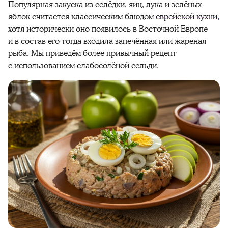
Популярная закуска из селёдки, яиц, лука и зелёных
яблок считается классическим блюдом
еврейской кухни
,
хотя исторически оно появилось в Восточной Европе
и в состав его тогда входила запечённая или жареная
рыба. Мы приведём более привычный рецепт
с использованием слабосолёной сельди.