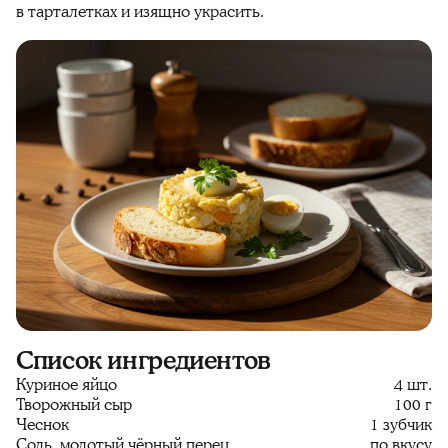
в тарталетках и изящно украсить.
Список ингредиентов
Куриное яйцо
4 шт.
Творожный сыр
100 г
Чеснок
1 зубчик
Соль, молотый чёрный перец
по вкусу