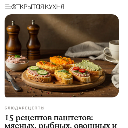
БЛЮДА
РЕЦЕПТЫ
15 рецептов паштетов:
мясных, рыбных, овощных и