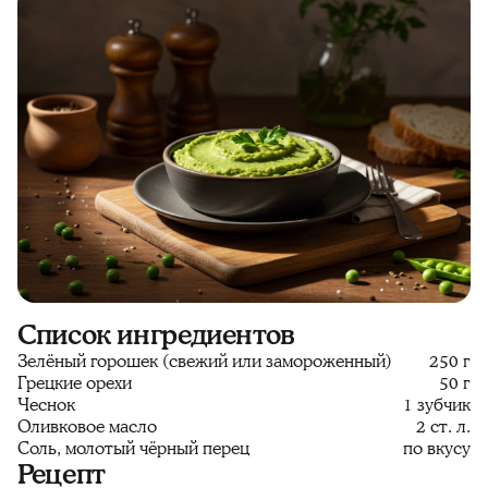
Список ингредиентов
Зелёный горошек (свежий или замороженный)
250 г
Грецкие орехи
50 г
Чеснок
1 зубчик
Оливковое масло
2 ст. л.
Соль, молотый чёрный перец
по вкусу
Рецепт