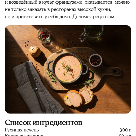
и возведённый в культ французами, оказывается, можно
не только заказать в ресторанах высокой кухни,
но и приготовить у себя дома. Делимся рецептом.
Список ингредиентов
Гусиная печень
300 г
Белое сухое вино
50 мл