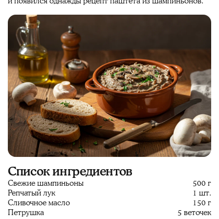
и появился однажды рецепт паштета из шампиньонов.
Список ингредиентов
Свежие шампиньоны
500 г
Репчатый лук
1 шт.
Сливочное масло
150 г
Петрушка
5 веточек