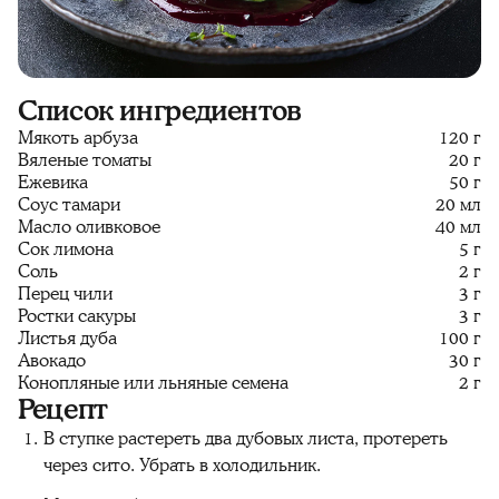
Список ингредиентов
Мякоть арбуза
120 г
Вяленые томаты
20 г
Ежевика
50 г
Соус тамари
20 мл
Масло оливковое
40 мл
Сок лимона
5 г
Соль
2 г
Перец чили
3 г
Ростки сакуры
3 г
Листья дуба
100 г
Авокадо
30 г
Конопляные или льняные семена
2 г
Рецепт
В ступке растереть два дубовых листа, протереть
через сито. Убрать в холодильник.