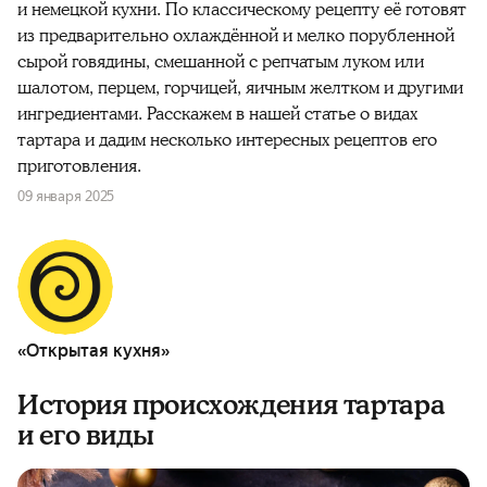
и немецкой кухни. По классическому
рецепту
её
готовят
из предварительно охлаждённой и
мелко
порубленной
сырой говядины
, смешанной с репчатым
луком
или
шалотом,
перцем
, горчицей, яичным желтком и другими
ингредиентами
. Расскажем в нашей статье о видах
тартара
и дадим несколько интересных
рецептов
его
приготовления
.
09 января 2025
«Открытая кухня»
История происхождения тартара
и его виды