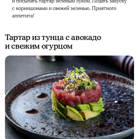
и посыпать тартар зелёным луком. Подать закуску
с корнишонами и свежей зеленью. Приятного
аппетита!
Тартар из тунца с авокадо
и свежим огурцом