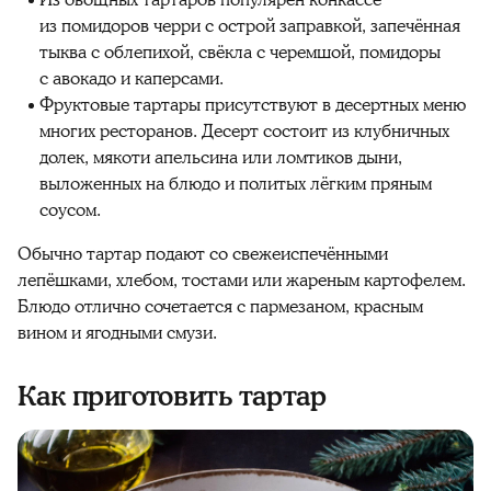
Из овощных тартаров популярен конкассе
из помидоров черри с острой заправкой, запечённая
тыква с облепихой, свёкла с черемшой, помидоры
с авокадо и каперсами.
Фруктовые тартары присутствуют в десертных меню
многих ресторанов. Десерт состоит из клубничных
долек, мякоти апельсина или ломтиков дыни,
выложенных на блюдо и политых лёгким пряным
соусом.
Обычно тартар подают со свежеиспечёнными
лепёшками, хлебом, тостами или жареным картофелем.
Блюдо отлично сочетается с пармезаном, красным
вином и ягодными смузи.
Как приготовить тартар