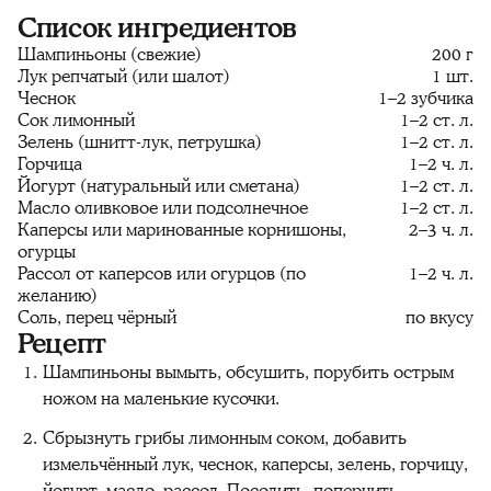
Список ингредиентов
Шампиньоны (свежие)
200 г
Лук репчатый (или шалот)
1 шт.
Чеснок
1–2 зубчика
Сок лимонный
1–2 ст. л.
Зелень (шнитт-лук, петрушка)
1–2 ст. л.
Горчица
1–2 ч. л.
Йогурт (натуральный или сметана)
1–2 ст. л.
Масло оливковое или подсолнечное
1–2 ст. л.
Каперсы или маринованные корнишоны,
2–3 ч. л.
огурцы
Рассол от каперсов или огурцов (по
1–2 ч. л.
желанию)
Соль, перец чёрный
по вкусу
Рецепт
Шампиньоны вымыть, обсушить, порубить острым
ножом на маленькие кусочки.
Сбрызнуть грибы лимонным соком, добавить
измельчённый лук, чеснок, каперсы, зелень, горчицу,