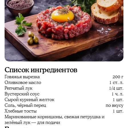
Список ингредиентов
Говяжья вырезка
200 г
Оливковое масло
1 ст. л.
Репчатый лук
1/4 шт.
Вустерский соус
1 ч. л.
Сырой куриный желток
1 шт.
Соль, чёрный перец
по вкусу
Хлебные тосты
1 шт.
Маринованные корнишоны, свежая петрушка и
зелёный лук — для подачи