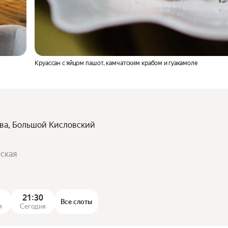
Круассан с яйцом пашот, камчатским крабом и гуакамоле
ква, Большой Кисловский
йская
21:30
Все слоты
я
Сегодня