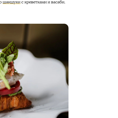
до
шакшуки
с креветками и васаби.