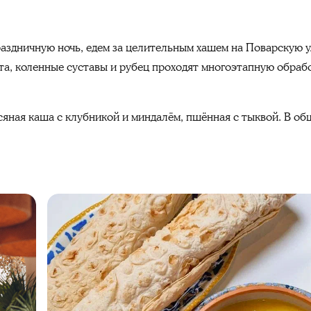
аздничную ночь, едем за целительным хашем на Поварскую ул
а, коленные суставы и рубец проходят многоэтапную обрабо
ная каша с клубникой и миндалём, пшённая с тыквой. В общ