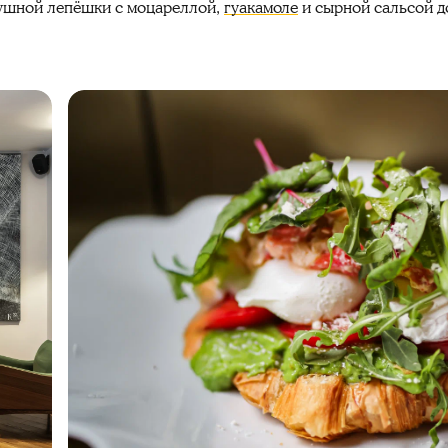
душной лепёшки с моцареллой,
гуакамоле
и сырной сальсой 