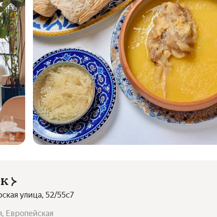
ок
рская улица, 52/55с7
я, Европейская