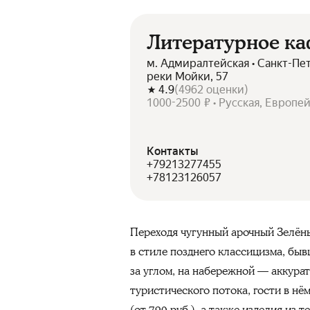
Литературное к
м. Адмиралтейская • Санкт-Пе
реки Мойки, 57
4.9
(
4962
оценки
)
1000-2500 ₽ • Русская, Европе
Контакты
+79213277455
+78123126057
Переходя чугунный арочный Зелёны
в стиле позднего классицизма, быв
за углом, на набережной — аккура
туристического потока, гости в н