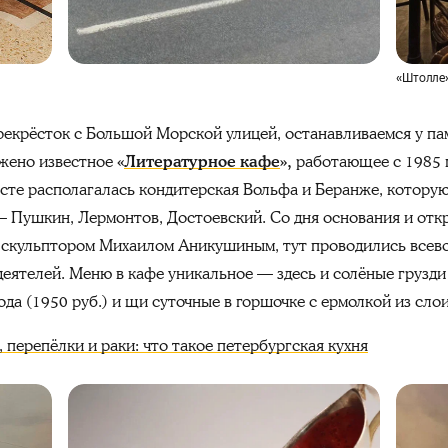
«Штолле
рекрёсток с Большой Морской улицей, останавливаемся у па
жено известное
«
Литературное кафе
»,
работающее с 1985 г
сте располагалась кондитерская Вольфа и Беранже, которую
— Пушкин, Лермонтов, Достоевский. Со дня основания и отк
 скульптором Михаилом Аникушиным, тут проводились всев
деятелей. Меню в кафе уникальное — здесь и солёные грузди 
да (1950 руб.) и щи суточные в горшочке с ермолкой из слоис
 перепёлки и раки: что такое петербургская кухня