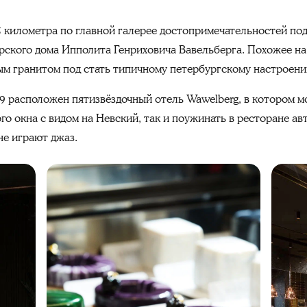
 километра по главной галерее достопримечательностей под
рского дома Ипполита Генриховича Вавельберга. Похожее на
м гранитом под стать типичному петербургскому настроени
–9 расположен пятизвёздочный отель Wawelberg, в котором м
о окна с видом на Невский, так и поужинать в ресторане ав
не играют джаз.