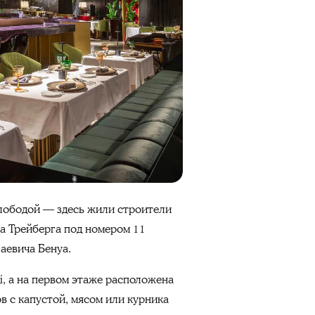
Слободой — здесь жили строители
а Трейберга под номером 11
аевича Бенуа.
i, а на первом этаже расположена
в с капустой, мясом или курника