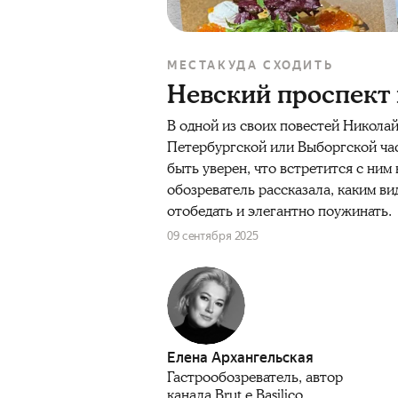
МЕСТА
КУДА СХОДИТЬ
Невский проспект в
В одной из своих повестей Никола
Петербургской или Выборгской час
быть уверен, что встретится с ним
обозреватель рассказала, каким вид
отобедать и элегантно поужинать.
09 сентября 2025
Елена Архангельская
Гастрообозреватель, автор
канала Brut e Basilico