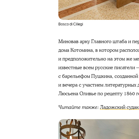
Bosco di Ciliegi
Миновав арку Главного штаба и пе
дома Котомина, в котором располо
и предположительно на этом же ме
известные всем русские писатели 
с барельефом Пушкина, созданной
и вечера с участием литературных 
Люсьена Оливье по рецепту 1860 го
Читайте также:
Ладожский судак,