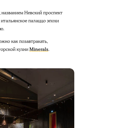
 названием Невский проспект
 итальянское палаццо эпохи
ю.
ожно как позавтракать,
торской кухни
Minerals
.