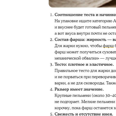
Соотношение теста и начинки
На упаковке ищите категорию А 
и вкуснее будет готовый пельмен
а вот вкуса внутри почти не ост
Состав фарша: жирность — в
Для жарки нужно, чтобы
фарш
б
фарш может получиться суховат
механической обвалки» — лучше
Тесто: плотное и эластичное.
Правильное тесто для жарки до
и не порваться при переворачи
варки, а не для сковороды. Такж
Размер имеет значение.
Крупные пельмени (около 30–40 
не подгорает. Мелкие пельмени
корочку, пока фарш останется 
Свежесть и отсутствие инея.