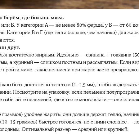
: берём, где больше мяса.
или Б. У категории А — не менее 80% фарша, у Б — от 60 до
ь. Категории В и Г (где теста больше, чем начинки) для жар
анется.
аш друг.
ыл достаточно жирным. Идеально — свинина + говядина (50⁄
ым, а куриный — слишком постным и рассыпчатым. Если вид
 пройти мимо, такие пельмени при жарке часто превращают
лжно быть достаточно толстым (1–1,5 мм), чтобы выдержать
вании. Посмотрите на упаковку: если пельмени полупрозрачн
е избегайте пельменей, где в тесте много влаги — они слипа
граммов) удобнее жарить: они дольше держат тепло, начинка
 (10–15 граммов) быстрее готовятся, но с ними сложнее — л
холодным. Оптимальный размер — средний или крупный.