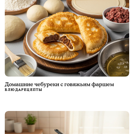
Домашние чебуреки с говяжьим фаршем
БЛЮДА
РЕЦЕПТЫ