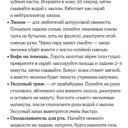
зубной пасты. Втирайте в кожу 20 секунд, затем
смывайте водой с мылом. Работает как скраб
и нейтрализатор запаха.
Лимон
— для любителей цитрусовой свежести.
Посыпьте ладони солью, полейте лимонным соком
(хоть из бутылки, хоть из фрукта), разотрите этой
смесью руки. Через пару минут смойте — запах
чеснока уйдёт вместе с кисло-солёной смесью.
Кофе на помощь.
Горсть молотых зёрен (или гущи)
превратите в скраб: массируйте пальцы и ладони 2–3
минуты, затем смывайте. Бонус: кожа станет мягкой,
а вместо чеснока будет пахнуть утренним капучино.
Уксусный трюк
— от прабабушки. Полейте на руки
столового, яблочного или винного уксуса, разотрите
и оставьте на минуту. Кислота «съест» чесночные
молекулы, после сполосните руки водой с мылом.
Уксусный запах выветрится очень быстро.
Ополаскиватель для рта.
Налейте немного
жидкости на ладони, потрите, будто наносите гель