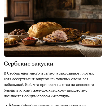
С
ербские закуски
В Сербии едят много и сытно, а закусывают плотно,
хотя ассортимент закусок как таковых сложился
небольшой. Всё, что приносят на стол до основного
блюда и готовит желудок к мясному пиршеству,
называется общим словом «мезетлук».
Áйвар (ajvar)
— главный гастрономический