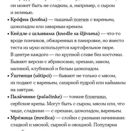
он может быть не сладким, а, например, с сыром
и зеленью.
Крóфна (krofna)
— пышный
пончик
с вареньем,
шоколадом или заварным кремом.
Кнéдле с шљивама (knedle sa šljivama)
— что-то
вроде пончиков, обжаренных в панировке, но вместо
теста из муки используется картофельное пюре.
В центре каждого — по крупной сливе без косточки.
Бывают версии с абрикосами, орехами, маком,
малиной, клубникой и белым шоколадом.
У́штипци (uštipci)
— бывают не только с мясом,
их подают с вареньем, сахарной пудрой или каймаком
на завтрак.
Палáчинке (palačinke)
— тонкие
блинчики
,
сербские крепы. Могут быть с сыром, мясом или, что
чаще, сладкими — с орехами, шоколадом, вареньем.
Мрéжица (mrežica)
— слойки с разными начинками:
сладкой и мясной, сырной и овощной. Популярна