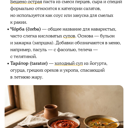
Бешено острая
паста из смеси перцев, сыра и специй
формально относится к категории салатов,
но используется как соус или закуска для смелых
к ракии.
Чóрба (čorba)
— общее название для наваристых,
часто слегка кисловатых
супов
. Основа — бульон
и зажарка (запршка). Добавки обозначаются в меню,
например, пасуль — с фасолью, телеча —
с телятиной.
Тарáтор (tarator)
—
холодный суп
из йогурта,
огурца, грецких орехов и укропа, спасающий
в летнюю жару.