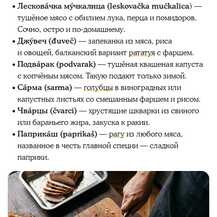
Лесковáчка мýчкалица (leskovačka mućkalica
) —
тушёное мясо с обилием лука, перца и помидоров.
Сочно, остро и по-домашнему.
Джýвеч (đuveč)
— запеканка из мяса, риса
и овощей, балканский вариант
рататуя
с фаршем.
Подвáрак (podvarak)
— тушёная квашеная капуста
с копчёным мясом. Такую подают только зимой.
Сáрма (sarma)
—
голубцы
в виноградных или
капустных листьях со смешанным фаршем и рисом.
Чвáрцы (čvarci)
— хрустящие шкварки из свиного
или бараньего жира, закуска к ракии.
Паприкáш (paprikaš)
—
рагу
из любого мяса,
названное в честь главной специи — сладкой
паприки.