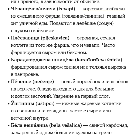
или пряного, в зависимости от обсыпки.
Чéвапи/чева́пчичи (ćevapi)
—
короткие колбаски
из смешанного фарша
(говядина/свинина), главный
хит уличной еды. Подаются в лепёшке (сомун)
с луком и каймаком.
Плéскавица (pljeskavica)
— огромная, сочная
котлета из того же фарша, что и чевапи. Часто
фаршируется сыром или беконом.
Караджóрджева шницéла (karađorđeva šnicla)
—
фаршированная сыром свиная или телячья вырезка
в панировке.
Пéченье (pečenje)
— целый поросёнок или ягнёнок
на вертеле, блюдо выходного дня для больших
и долгих застолий. Ударение на первый слог.
У́штипцы (uštipci)
— нежные жареные котлетки
из свинины или говядины, часто с сыром или
ветчиной внутри.
Бéла вешáлица (bela vešalica)
— свиной карбонад,
зажаренный одним большим куском на гриле.