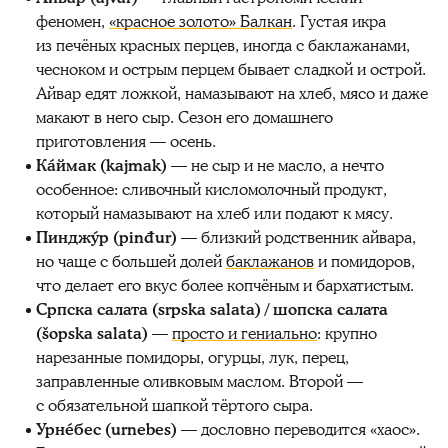
феномен,
«красное золото» Балкан
. Густая икра
из печёных красных перцев, иногда с баклажанами,
чесноком и острым перцем бывает сладкой и острой.
Айвар едят ложкой, намазывают на хлеб, мясо и даже
макают в него сыр. Сезон его домашнего
приготовления — осень.
Кáймак (kajmak)
— не сыр и не масло, а нечто
особенное: сливочный кисломолочный продукт,
который намазывают на хлеб или подают к мясу.
Пинджýр (pinđur)
— близкий родственник айвара,
но чаще с большей долей
баклажанов
и помидоров,
что делает его вкус более копчёным и бархатистым.
Српска салата (srpska salata) / шопска салата
(šopska salata)
—
просто и гениально
: крупно
нарезанные помидоры, огурцы, лук, перец,
заправленные оливковым маслом. Второй —
с обязательной шапкой тёртого сыра.
Урнéбес (urnebes)
— дословно переводится «хаос».