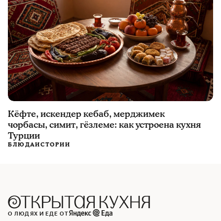
Кёфте, искендер кебаб, мерджимек
чорбасы, симит, гёзлеме: как устроена кухня
Турции
БЛЮДА
ИСТОРИИ
О ЛЮДЯХ И ЕДЕ ОТ