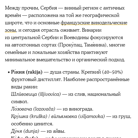
Между прочим, Сербия — винный регион с античных
времён — расположена на той же географической
широте, что и основные
французские винодельческие
зоны
, и сегодня отрасль оживает. Винарии
из центральной Сербии и Воеводины фокусируются
на автохтонных сортах (Проку̀пац, Тамя̀ника), многие
семейные и локальные хозяйства практикуют
минимальное вмешательство и органический подход.
Ра̀кия (rakija)
— душа страны. Крепкий (40–50%)
фруктовый дистиллят. Наиболее распространённые
виды ракии:
Шлѝвовица (šljivovica)
— из слив, национальный
символ.
Ло̀зовача (lozovača)
— из винограда.
Кру̀шка (kruška) / вѝльямовка (viljamovka)
— из груш,
особенно ценится.
Ду̀ня (dunja)
— из айвы.