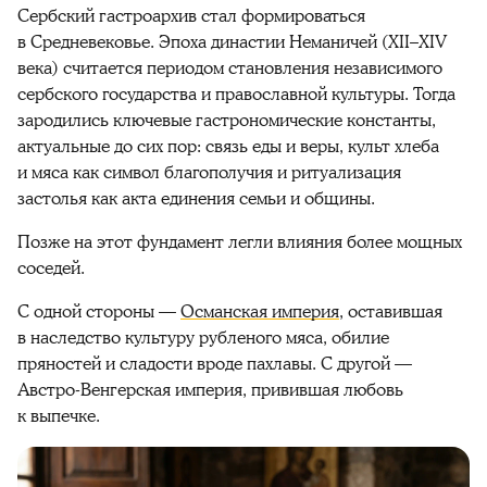
Сербский гастроархив стал формироваться
в Средневековье. Эпоха династии Неманичей (XII–XIV
века) считается периодом становления независимого
сербского государства и православной культуры. Тогда
зародились ключевые гастрономические константы,
актуальные до сих пор: связь еды и веры, культ хлеба
и мяса как символ благополучия и ритуализация
застолья как акта единения семьи и общины.
Позже на этот фундамент легли влияния более мощных
соседей.
С одной стороны —
Османская империя
, оставившая
в наследство культуру рубленого мяса, обилие
пряностей и сладости вроде пахлавы. С другой —
Австро-Венгерская империя, привившая любовь
к выпечке.