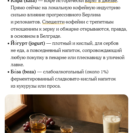
Ка̀фа (kafa)
— кофе исторически
варят в джезве
.
Прямо сейчас на локальную кофейную индустрию
сильно влияние прогрессивного Берлина
и релокантов.
Спешелти
-кофейни с трепетным
отношением к зерну и обжарке открываются, правда,
в основном в Белграде.
Йо̀гурт (jogurt)
— плотный и кислый, для сербов
не еда, а повседневный напиток, сопровождающий
любую покупку в пекарне или плескавицу в уличной
лавке.
Бо̀за (boza)
— слабоалкогольный (около 1%)
ферментированный сладковато-кислый напиток
из кукурузы или проса.