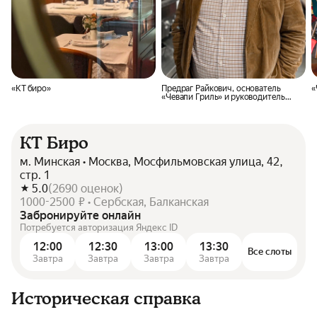
«КТ биро»
Предраг Райкович, основатель
«
«Чевапи Гриль» и руководитель
«КТ Биро»
КТ Биро
м. Минская • Москва, Мосфильмовская улица, 42,
стр. 1
5.0
(
2690
оценок
)
1000-2500 ₽ • Сербская, Балканская
Забронируйте онлайн
Потребуется авторизация Яндекс ID
12:00
12:30
13:00
13:30
Все слоты
Завтра
Завтра
Завтра
Завтра
Историческая справка