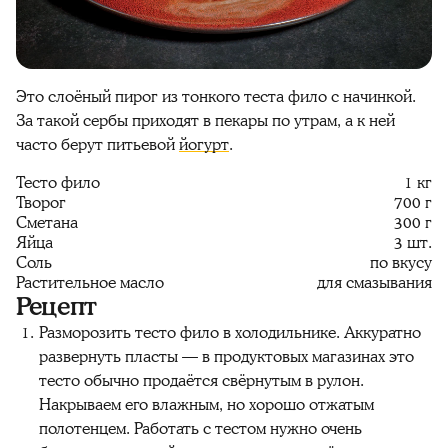
Это слоёный пирог из тонкого теста фило с начинкой.
За такой сербы приходят в пекары по утрам, а к ней
часто берут питьевой
йогурт
.
Тесто фило
1 кг
Творог
700 г
Сметана
300 г
Яйца
3 шт.
Соль
по вкусу
Растительное масло
для смазывания
Рецепт
Разморозить тесто фило в холодильнике. Аккуратно
развернуть пласты — в продуктовых магазинах это
тесто обычно продаётся свёрнутым в рулон.
Накрываем его влажным, но хорошо отжатым
полотенцем. Работать с тестом нужно очень