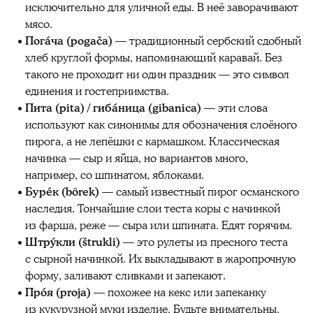
исключительно для уличной еды. В неё заворачивают
мясо.
Погáча (pogača)
— традиционный сербский сдобный
хлеб круглой формы, напоминающий каравай. Без
такого не проходит ни один праздник — это символ
единения и гостеприимства.
Пита (pita) / гибáница (gibanica)
— эти слова
используют как синонимы для обозначения слоёного
пирога, а не лепёшки с кармашком. Классическая
начинка — сыр и яйца, но вариантов много,
например, со шпинатом, яблоками.
Бурéк (börek)
— самый известный пирог османского
наследия. Тончайшие слои теста коры с начинкой
из фарша, реже — сыра или шпината. Едят горячим.
Штрýкли (štrukli)
— это рулеты из пресного теста
с сырной начинкой. Их выкладывают в жаропрочную
форму, заливают сливками и запекают.
Прóя (proja)
— похожее на кекс или запеканку
из кукурузной муки изделие. Будьте внимательны,