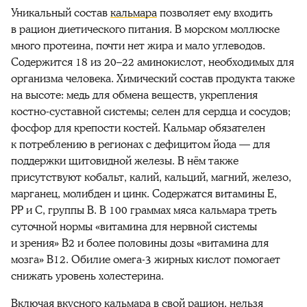
Уникальный состав
кальмара
позволяет ему входить
в рацион диетического питания. В морском моллюске
много протеина, почти нет жира и мало углеводов.
Содержится 18 из 20–22
аминокислот, необходимых для
организма человека. Химический состав продукта также
на высоте: медь для обмена веществ, укрепления
костно-суставной системы; селен для сердца и сосудов;
фосфор для крепости костей. Кальмар обязателен
к потреблению в регионах с дефицитом йода — для
поддержки
щитовидной железы
. В нём также
присутствуют кобальт, калий, кальций, магний, железо,
марганец, молибден и цинк. Содержатся витамины Е,
РР и С, группы B. В 100 граммах
мяса кальмара
треть
суточной нормы «витамина для
нервной системы
и зрения» B2 и более половины дозы «витамина для
мозга» В12. Обилие омега-3
жирных кислот
помогает
снижать уровень холестерина.
Включая
вкусного
кальмара
в свой рацион, нельзя