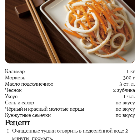
Кальмар
1 кг
Морковь
300 г
Масло подсолнечное
3 ст. л.
Чеснок
2 зубчика
Уксус
1 ч.л.
Соль и сахар
по вкусу
Чёрный и красный молотые перцы
по вкусу
Кунжутные семечки
по вкусу
Рецепт
Очищенные тушки отварить в подсолённой воде 2
минуты, промыть.