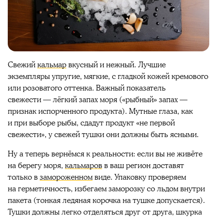
Свежий
кальмар
вкусный и нежный. Лучшие
экземпляры упругие, мягкие, с гладкой кожей кремового
или розоватого оттенка. Важный показатель
свежести — лёгкий запах моря («рыбный» запах —
признак испорченного продукта). Мутные глаза, как
и при выборе рыбы, сдадут продукт «не первой
свежести», у свежей тушки они должны быть ясными.
Ну а теперь вернёмся к реальности: если вы не живёте
на берегу моря,
кальмаров
в ваш регион доставят
только в
замороженном
виде. Упаковку проверяем
на герметичность, избегаем заморозку со льдом внутри
пакета (тонкая ледяная корочка на тушке допускается).
Тушки должны легко отделяться друг от друга, шкурка