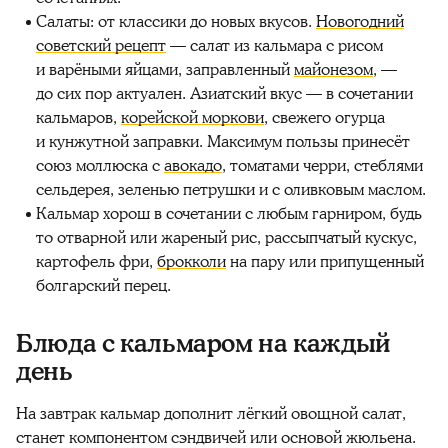
Салаты: от классики до новых вкусов.
Новогодний
советский рецепт
— салат из кальмара с рисом
и варёными яйцами, заправленный
майонезом
, —
до сих пор актуален. Азиатский вкус — в сочетании
кальмаров,
корейской моркови
, свежего огурца
и кунжутной заправки. Максимум пользы принесёт
союз моллюска с
авокадо
, томатами черри, стеблями
сельдерея, зеленью петрушки и с оливковым маслом.
Кальмар хорош в сочетании с любым гарниром, будь
то отварной или жареный рис, рассыпчатый кускус,
картофель фри,
брокколи
на пару или припущенный
болгарский перец.
Блюда с кальмаром на каждый
день
На завтрак кальмар дополнит лёгкий овощной салат,
станет компонентом сэндвичей или основой жюльена.