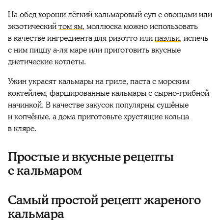
На обед хороши лёгкий кальмаровый суп с овощами или
экзотический
том ям
, моллюска можно использовать
в качестве ингредиента для ризотто или
паэльи
, испечь
с ним пиццу а-ля маре или приготовить
вкусные
диетические котлеты.
Ужин украсят кальмары на гриле, паста с морским
коктейлем, фаршированные
кальмары
с сырно-грибной
начинкой. В качестве закусок популярны сушёные
и копчёные, а дома
приготовьте
хрустящие кольца
в кляре.
Простые и вкусные рецепты
с кальмаром
Самый простой рецепт жареного
кальмара