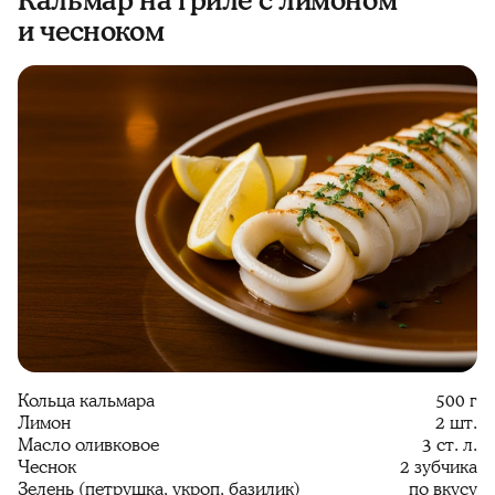
Кальмар на гриле с лимоном
и чесноком
Кольца кальмара
500 г
Лимон
2 шт.
Масло оливковое
3 ст. л.
Чеснок
2 зубчика
Зелень (петрушка, укроп, базилик)
по вкусу