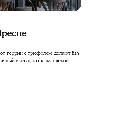
 Пресне
ют террин с трюфелем, делают fish
оничный взгляд на фламандский