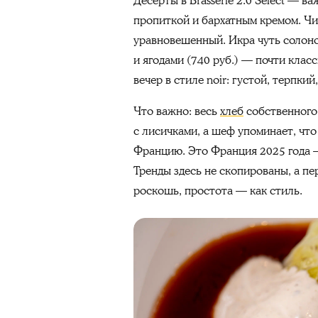
Десерты в Brasserie 2.0 Select — в
пропиткой и бархатным кремом. Чи
уравновешенный. Икра чуть солоно
и ягодами (740 руб.) — почти класс
вечер в стиле noir: густой, терпкий
Что важно: весь
хлеб
собственного
с лисичками, а шеф упоминает, чт
Францию. Это Франция 2025 года —
Тренды здесь не скопированы, а п
роскошь, простота — как стиль.