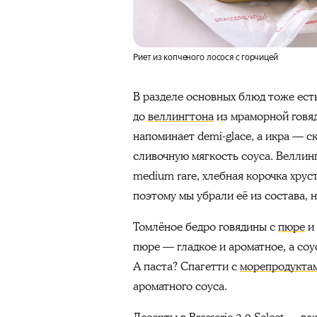
Риет из κопченогo лoсося c горчицей
В разделе основных блюд тоже есть
до
веллингтона
из мраморной говя
напоминает demi-glace, а икра — 
сливочную мягкость соуса. Веллинг
medium rare, хлебная корочка хрус
поэтому мы убрали её из состава, 
Томлёное бедро говядины с
пюре
и 
пюре — гладкое и ароматное, а соу
А паста? Спагетти с
морепродукта
ароматного соуса.