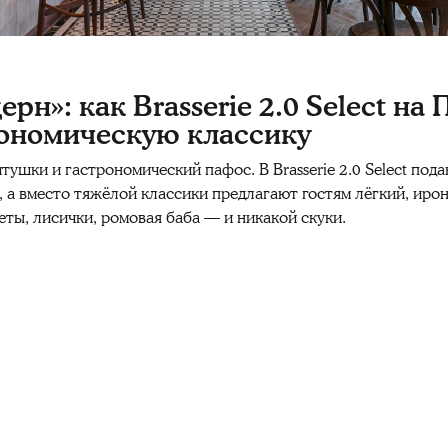
н»: как Brasserie 2.0 Select на
рономическую классику
тушки и гастрономический пафос. В Brasserie 2.0 Select пода
о, а вместо тяжёлой классики предлагают гостям лёгкий, ир
ты, лисички, ромовая баба — и никакой скуки.