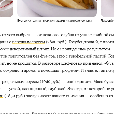
Бургер из телятины c маринадами и картофелем фри
Луковый 
 из чего выбрать — от нежного голубца из утки с грибной см
дины с
перечным соусом
(2800 руб.). Голубец тонкий, с плот
скорее декоративный штрих. Но с неожиданным результатом —
тон приготовлен без фуа-гра, зато с трюфельной пастой. Го
тит, но не крошится. В разговоре шеф-повар признался: «Фу
но сохранили аромат с помощью трюфеля». И знаете, так пол
трюфельным соусом (1940 руб.) — ещё один хит. Мясо буква
с — густой, насыщенный, глубокий. Это еда, от которой не у
ми
(1850 руб.) заслуживают вашего внимания — особенно из