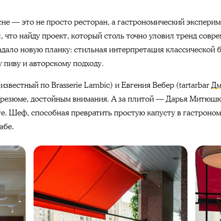
ресне — это не просто ресторан, а гастрономический экспери
л, что найду проект, который столь точно уловил тренд совре
задало новую планку: стильная интерпретация классической 
 пиву и авторскому подходу.
звестный по Brasserie Lambic) и Евгения Вебер (tartarbar
Дм
 резюме, достойным внимания. А за плитой — Дарья Митюшк
е. Шеф, способная превратить простую капусту в гастроном
абе.