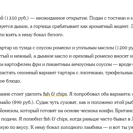
цей (1350 руб.) — неожиданное открытие. Подан с тостами и
вуется дымок, а горчица срабатывает как ароматный акцент. 
и взять к нему бокал белого.
Тартар из тунца с соусом ромеско и угольным маслом (1200 р
стый и нежный, а дымное масло и ореховый ромеско вносят 
им картофелем фри и пикантным анчоусным соусом — вроде б
е застать сезонный вариант тартара с лисичками, трюфельны
ое блюдо.
ание стоит уделить
fish & chips
. Я попробовал оба варианта:
 майо (890 руб.). Судак чуть суховат, как и положено этой ры
айонезом, который готовят на основе чеснока конфи. Британ
 подачи. Я полюбил fish & chips, когда раньше часто бывал в
кую по вкусу. К нему бокал холодного ламбика — и вот ты 