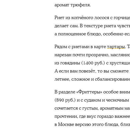
аромат трюфеля.
Риет из копчёного лосося с горчи
делает сам. В текстуре риета чувст
а полноценное блюдо, особенно есл
Рядом с риетами в карте
тартары
. 
нарезан почти прозрачно, масляни
из говядины (1400 руб.) с хрустящ
А если вам повезёт, то вы сможет
летнее, сложное и сбалансированн
В разделе «Фриттеры» особое вним
(890 руб.) и с судаком и чесночным
сочетается с густым, ароматным м
прочтении, где вкус гораздо важнее
в Москве версию этого блюда, близ