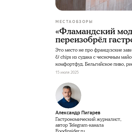
МЕСТА
ОБЗОРЫ
«Фламандский модер
переизобрёл гаст
Это место не про французские зави
& chips из судака с чесночным май
комфортфуд. Бельгийское пиво, рие
15 июля 2025
Александр Пигарев
Гастрономический журналист,
автор Telegram-канала
Foodinsider.ru