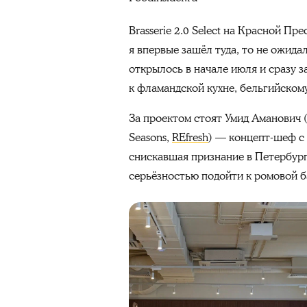
Brasserie 2.0 Select на Красной П
я впервые зашёл туда, то не ожида
открылось в начале июля и сразу 
к фламандской кухне, бельгийскому
За проектом стоят Умид Аманович (и
Seasons,
REfresh
) — концепт-шеф с
снискавшая признание в Петербург
серьёзностью подойти к ромовой б