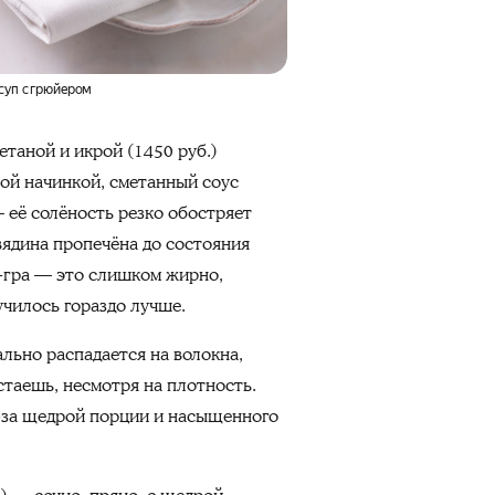
суп с грюйером
етаной и икрой (1450 руб.)
ной начинкой, сметанный соус
 её солёность резко обостряет
вядина пропечёна до состояния
а-гра — это слишком жирно,
училось гораздо лучше.
льно распадается на волокна,
стаешь, несмотря на плотность.
-за щедрой порции и насыщенного