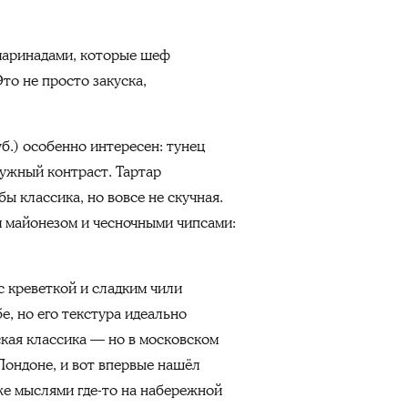
 маринадами, которые шеф
Это не просто закуска,
уб.) особенно интересен: тунец
нужный контраст. Тартар
ы классика, но вовсе не скучная.
м майонезом и чесночными чипсами:
 с креветкой и сладким чили
бе, но его текстура идеально
ская классика — но в московском
 Лондоне, и вот впервые нашёл
уже мыслями где-то на набережной