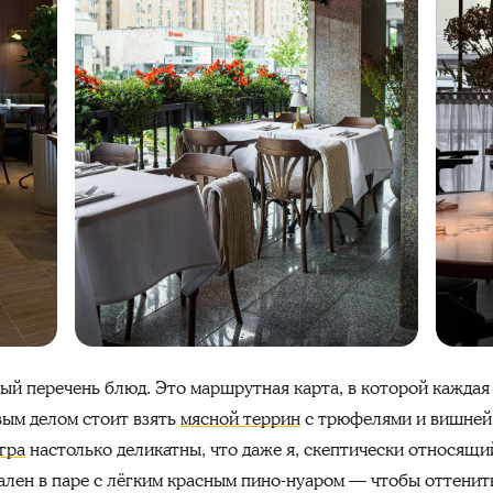
ый перечень блюд. Это маршрутная карта, в которой каждая
вым делом стоит взять
мясной террин
с трюфелями и вишней (
гра
настолько деликатны, что даже я, скептически относящи
ален в паре с лёгким красным пино-нуаром — чтобы оттенить