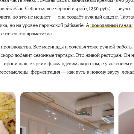
ажная часть меню. Ромовая баба с ванильным кремом (890 руб
зкейк «Сан-Себастьян» с чёрной икрой (1250 руб.) — звучит
вата, но это не мешает — она создаёт нужный акцент. Тарт
ика, но на уровне парижской pâtisserie. А
шоколадный ганаш
, с оттенком драматизма.
 производства. Все маринады и соленья тоже ручной работы
о скоро добавит сезонные тартары. Это живой ресторан. Он 
 ироничная, с ярким фламандским акцентом, с уважением к 
ереосмыслены: ферментация — как путь к новому вкусу, лок