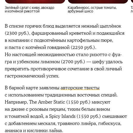
Зелёный салат с киви, авокадо
Карабинерос, острые томаты,
Т
и копчёной рикоттой
арбузный шисо
л
В списке горячих блюд выделяется нежный цыплёнок
(2300 руб.), фаршированный креветкой и подающийся
в компании с подкопчённым картофельным пюре,
и паста с копчёной говядиной (2250 руб.).
Но настоящей неожиданностью стало ризотто с фуа-
гра и узбекским лимоном (2700 руб.) — шефу удалось
превратить противоречивое сочетание в свой личный
гастрономический успех.
В барной карте заявлены
авторские твисты
с использованием традиционных восточных специй.
Например, The Amber Static (1550 руб.) миксуют
на джине с розовым перцем, тихим белым вином
и томатной водой, а Spicy Islands (1550 руб.) смешивают
с добавлением мескаля, травяного ликёра, гибискуса,
ананаса и кислинки лайма.