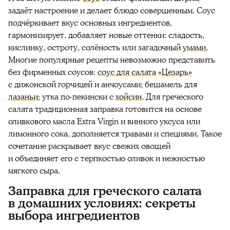
задаёт настроение и делает блюдо совершенным. Соус
подчёркивает вкус основных ингредиентов,
гармонизирует, добавляет новые оттенки: сладость,
кислинку, остроту, солёность или загадочный
умами
.
Многие популярные рецепты невозможно представить
без фирменных соусов:
соус для салата «Цезарь»
с дижонской горчицей и анчоусами; бешамель для
лазаньи
; утка по-пекински с
хойсин
. Для греческого
салата традиционная заправка готовится на основе
оливкового масла Extra Virgin и винного уксуса или
лимонного сока, дополняется травами и специями. Такое
сочетание раскрывает вкус свежих овощей
и объединяет его с терпкостью оливок и нежностью
мягкого сыра.
Заправка для греческого салата
в домашних условиях: секреты
выбора ингредиентов