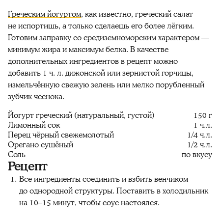
Греческим йогуртом
, как известно, греческий салат
не испортишь, а только сделаешь его более лёгким.
Готовим заправку со средиземноморским характером —
минимум жира и максимум белка. В качестве
дополнительных ингредиентов в рецепт можно
добавить 1 ч. л. дижонской или зернистой горчицы,
измельчённую свежую зелень или мелко порубленный
зубчик чеснока.
Йогурт греческий (натуральный, густой)
150 г
Лимонный сок
1 ч.л.
Перец чёрный свежемолотый
1/4 ч.л.
Орегано сушёный
1/2 ч.л.
Соль
по вкусу
Рецепт
Все ингредиенты соединить и взбить венчиком
до однородной структуры. Поставить в холодильник
на 10–15 минут, чтобы соус настоялся.