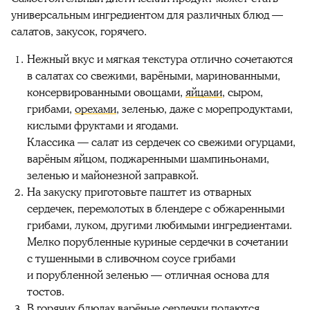
универсальным ингредиентом для различных блюд —
салатов, закусок, горячего.
Нежный вкус и мягкая текстура отлично сочетаются
в салатах со свежими, варёными, маринованными,
консервированными овощами,
яйцами
, сыром,
грибами,
орехами
, зеленью, даже с морепродуктами,
кислыми фруктами и ягодами.
Классика — салат из сердечек со свежими огурцами,
варёным яйцом, поджаренными шампиньонами,
зеленью и майонезной заправкой.
На закуску приготовьте паштет из отварных
сердечек, перемолотых в блендере с обжаренными
грибами, луком, другими любимыми ингредиентами.
Мелко порубленные куриные сердечки в сочетании
с тушенными в сливочном соусе грибами
и порубленной зеленью — отличная основа для
тостов.
В горячих блюдах варёные сердечки подаются