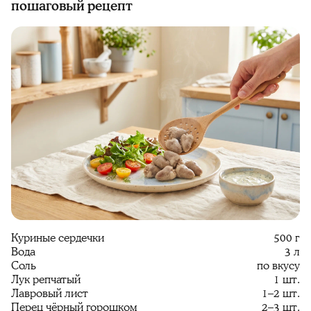
пошаговый рецепт
Куриные сердечки
500 г
Вода
3 л
Соль
по вкусу
Лук репчатый
1 шт.
Лавровый лист
1–2 шт.
Перец чёрный горошком
2–3 шт.