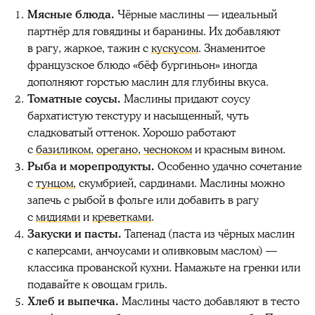
Мясные блюда.
Чёрные маслины — идеальный
партнёр для говядины и баранины. Их добавляют
в рагу, жаркое, тажин с
кускусом
. Знаменитое
французское блюдо «бёф бургиньон» иногда
дополняют горстью маслин для глубины вкуса.
Томатные соусы.
Маслины придают соусу
бархатистую текстуру и насыщенный, чуть
сладковатый оттенок. Хорошо работают
с
базиликом
,
орегано
,
чесноком
и красным вином.
Рыба и морепродукты.
Особенно удачно сочетание
с
тунцом
, скумбрией, сардинами. Маслины можно
запечь с рыбой в фольге или добавить в рагу
с
мидиями
и
креветками
.
Закуски и пасты.
Тапенад (паста из чёрных маслин
с каперсами, анчоусами и оливковым маслом) —
классика прованской кухни. Намажьте на гренки или
подавайте к овощам гриль.
Хлеб и выпечка.
Маслины часто добавляют в тесто