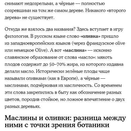
снимают недозрелыми, а чёрные — полностью
созревшими на том же самом дереве. Никакого «второго
дерева» не существует.
Откуда же взялось два названия? Здесь вступает в игру
филология. В русском языке слово
«оливка»
пришло
из западноевропейских языков (через французское olive
или немецкое Olive). А вот
«маслина»
— исконно
славянское образование от слова «масло»: мякоть
плодов содержит до 50–70% жира, из которого издавна
делали масло. Исторически зелёные плоды чаще
называли оливками (как в Европе), а чёрные —
маслинами, подчёркивая их масличность. Со временем
эти слова закрепились в быту как обозначение разных
цветов, породив стойкое, но ложное впечатление о двух
разных деревьях.
Маслины и оливки: разница между
ними с точки зрения ботаники