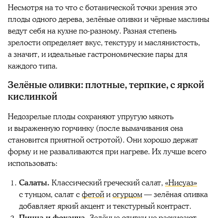
Несмотря на то что с ботанической точки зрения это
плоды одного дерева, зелёные оливки и чёрные маслины
ведут себя на кухне по-разному. Разная степень
зрелости определяет вкус, текстуру и маслянистость,
а значит, и идеальные гастрономические пары для
каждого типа.
Зелёные оливки: плотные, терпкие, с яркой
кислинкой
Недозрелые плоды сохраняют упругую мякоть
и выраженную горчинку (после вымачивания она
становится приятной остротой). Они хорошо держат
форму и не разваливаются при нагреве. Их лучше всего
использовать:
Салаты.
Классический греческий салат,
«Нисуаз»
с тунцом, салат с
фетой
и
огурцом
— зелёная оливка
добавляет яркий акцент и текстурный контраст.
Пицца и фокачча.
Зелёные оливки не раскисают