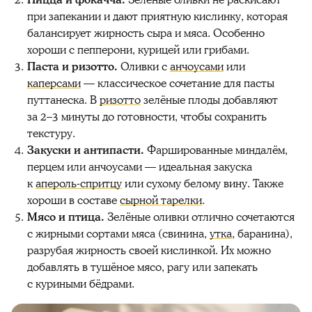
при запекании и дают приятную кислинку, которая
балансирует жирность сыра и мяса. Особенно
хороши с пепперони, курицей или грибами.
Паста и ризотто.
Оливки с
анчоусами
или
каперсами
— классическое сочетание для пасты
путтанеска. В
ризотто
зелёные плоды добавляют
за 2–3 минуты до готовности, чтобы сохранить
текстуру.
Закуски и антипасти.
Фаршированные миндалём,
перцем или анчоусами — идеальная закуска
к
апероль-спритцу
или сухому белому вину. Также
хороши в составе
сырной тарелки
.
Мясо и птица.
Зелёные оливки отлично сочетаются
с жирными сортами мяса (свинина,
утка
, баранина),
разрубая жирность своей кислинкой. Их можно
добавлять в тушёное мясо, рагу или запекать
с куриными бёдрами.