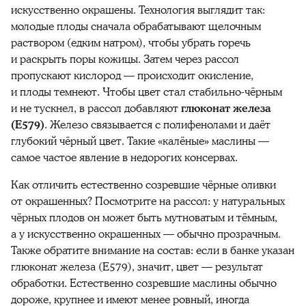
искусственно окрашены. Технология выглядит так:
молодые плоды сначала обрабатывают щелочным
раствором (едким натром), чтобы убрать горечь
и раскрыть поры кожицы. Затем через рассол
пропускают кислород — происходит окисление,
и плоды темнеют. Чтобы цвет стал стабильно-чёрным
и не тускнел, в рассол добавляют
глюконат железа
(E579)
. Железо связывается с полифенолами и даёт
глубокий чёрный цвет. Такие «калёные» маслины —
самое частое явление в недорогих консервах.
Как отличить естественно созревшие чёрные оливки
от окрашенных? Посмотрите на рассол: у натуральных
чёрных плодов он может быть мутноватым и тёмным,
а у искусственно окрашенных — обычно прозрачным.
Также обратите внимание на состав: если в банке указан
глюконат железа (Е579), значит, цвет — результат
обработки. Естественно созревшие маслины обычно
дороже, крупнее и имеют менее ровный, иногда