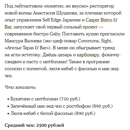
Под лейтмотивом «понятно, но вкусно» ресторатор
новой волны Анастасия Шушкова, за плечами которой
опыт управления Self Edge Japanese и
Casper Bistro &
Bar
, запускает свой первый сольный проект —
современное бистро Gaby. Поставить кухню пригласили
Мансура Валиева (экс-шеф-повар Commons, Sight,
«Ателье Tapas & Bar»). В меню он обыгрывает тренд
на агли-эстетику. Даёшь цезарь и
карбонару
, фокаччу-
сэндвич и пасту с митболами! Также в программе:
сосиски с полентой, люля-кебаб с фасолью и мак-энд-
чиз.
Что заказать:
Букатини с митболами (750 руб.)
Запечённый мак-энд-чиз с ростбифом (890 руб.)
Люля-кебаб с белой фасолью (890 руб.)
Средний чек: 2500 рублей