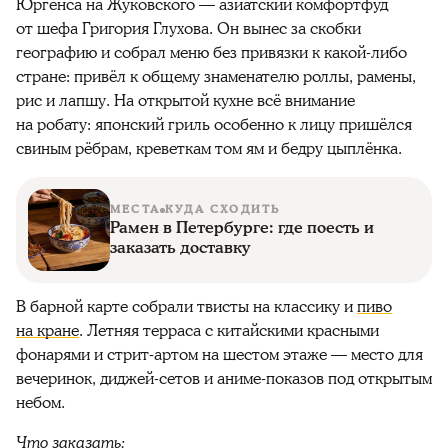
Юргенса на Жуковского — азиатский комфортфуд
от шефа Григория Глухова. Он вынес за скобки
географию и собрал меню без привязки к какой-либо
стране: привёл к общему знаменателю роллы, рамены,
рис и лапшу. На открытой кухне всё внимание
на робату: японский гриль особенно к лицу пришёлся
свиным рёбрам, креветкам том ям и бедру цыплёнка.
МЕСТА
КУДА СХОДИТЬ
Рамен в Петербурге: где поесть и
заказать доставку
В барной карте собрали твисты на классику и
пиво
на кране
. Летняя терраса с китайскими красными
фонарями и стрит-артом на шестом этаже — место для
вечеринок, диджей-сетов и аниме-показов под открытым
небом.
Что заказать: