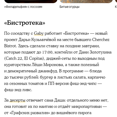
«Филадельфия» с лососем
Битые огурцы
К
«Бистротека»
По соседству с
Gaby
работает «Бистротека» — новый
проект Дарьи Кузьмичёвой на месте бывшего Cherchez
Bistrot. Здесь сделали ставку на поздние завтраки,
которые подают до 17:00, коктейли от Дани Золотухина
(Catch 22, El Copitas), диджей-сеты по выходным под
кураторством Лёши Миронова, а также полезный
и демократичный джанкфуд. В программе — блюда
до тысячи рублей: бургер в листьях салата, карпаччо
из сезонных томатов и ПП-версия фиш-энд-чипс —
фиш-энд-ливс.
За
десерты
отвечает сама Даша: отдельного меню нет,
она готовит их по наитию и отдаёт микропартиями —
от «Графских развалин» до вишнёвого пирога