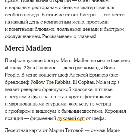
прайм. Новая волна открытий — ответ чинным
и нарядным ресторанам с белыми скатертями для
особого повода. В отличие от них бистро — это место
на каждый день с компактным меню, простыми
и понятными блюдами, лояльными ценами и быстрым
обслуживанием. Рассказываем о главных!
Мerci Madlen
Профранцузское бистро Merci Madlen на месте бывшего
«Склада 22» в Пушкине — дело рук команды Bona
People. В меню концепт-шеф Алексей Ермаков (экс-
бренд-шеф
Follow The Rabbits
: El Copitas, Nola и др.)
делает реверанс французской классике: питивье
с петухом и фуа-гра, патэ-ан-крут с фисташками
и маринованными огурцами, жюльену из устриц
с грюйером и вишисуаз с бычьими хвостами. Коронная
позиция — фирменный
луковый суп
от шефа.
Десертная карта от Марии Титовой — оммаж Мари-