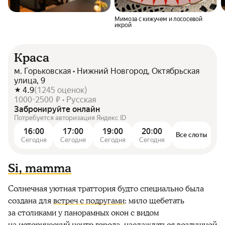
Мимоза с кижучем и лососевой
икрой
Краса
м. Горьковская • Нижний Новгород, Октябрьская
улица, 9
4.9
(
1245
оценок
)
1000-2500 ₽ • Русская
Забронируйте онлайн
Потребуется авторизация Яндекс ID
16:00
17:00
19:00
20:00
Все слоты
Сегодня
Сегодня
Сегодня
Сегодня
Si, mamma
Солнечная уютная траттория будто специально была
создана для
встреч с подругами
: мило щебетать
за столиками у панорамных окон с видом
на исторический центр города, наслаждаться воздушной