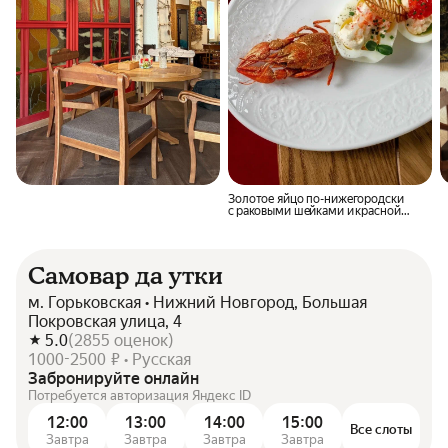
Золотое яйцо по-нижегородски
с раковыми шейками и красной
икрой
Самовар да утки
м. Горьковская • Нижний Новгород, Большая
Покровская улица, 4
5.0
(
2855
оценок
)
1000-2500 ₽ • Русская
Забронируйте онлайн
Потребуется авторизация Яндекс ID
12:00
13:00
14:00
15:00
Все слоты
Завтра
Завтра
Завтра
Завтра