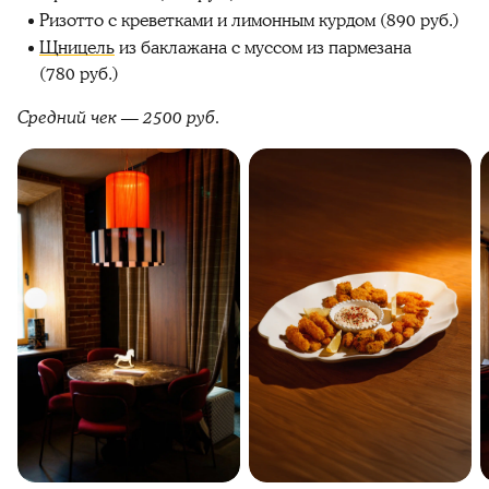
Ризотто с креветками и лимонным курдом (890 руб.)
Щницель
из баклажана с муссом из пармезана
(780 руб.)
Средний чек — 2500 руб.