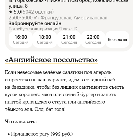
м. Горьковская • Нижний Новгород, Ковалихинская
улица, 8
5.0
(
5042
оценки
)
2500-5000 ₽ • Французская, Американская
Забронируйте онлайн
Потребуется авторизация Яндекс ID
16:00
18:00
21:00
22:00
Все слоты
Сегодня
Сегодня
Сегодня
Сегодня
«Английское посольство»
Если невесомые зелёные салатики под апероль
и просекко не ваш вариант, идём в солидный паб
на Звездинке, чтобы без лишних сантиментов съесть
кусок хорошего мяса или сочный бургер и запить
пинтой ирландского стаута или английского
тёмного эля. Олд, бат голд!
Что заказать:
Ирландское рагу (995 руб.)