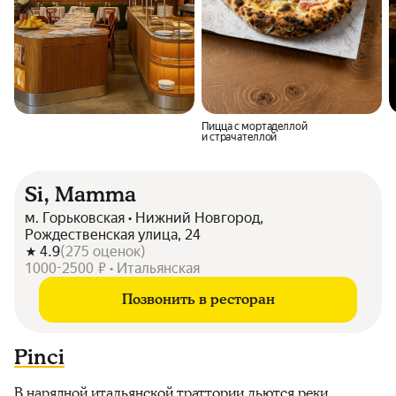
Пицца с мортаделлой
и страчателлой
Si, Mamma
м. Горьковская • Нижний Новгород,
Рождественская улица, 24
4.9
(
275
оценок
)
1000-2500 ₽ • Итальянская
Позвонить в ресторан
Pinci
В нарядной
итальянской траттории
льются реки