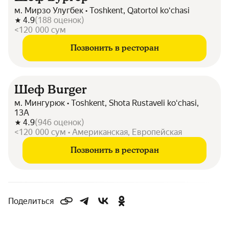
м. Мирзо Улугбек • Toshkent, Qatortol koʻchasi
4.9
(
188
оценок
)
<120 000 сум
Позвонить в ресторан
Шеф Burger
м. Мингурюк • Toshkent, Shota Rustaveli koʻchasi,
13A
4.9
(
946
оценок
)
<120 000 сум • Американская, Европейская
Позвонить в ресторан
Поделиться