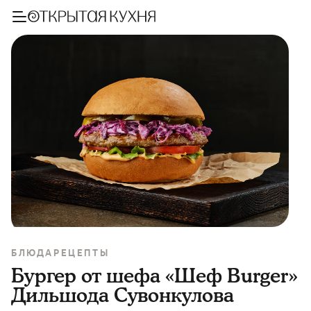
БЛЮДА
РЕЦЕПТЫ
Бургер от шефа «Шеф Burger»
Дильшода Сувонкулова