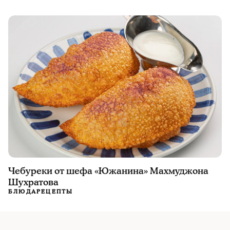
Чебуреки от шефа «Южанина» Махмуджона
Шухратова
БЛЮДА
РЕЦЕПТЫ