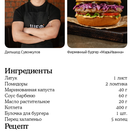
Дильшод Сувонкулов
Фирменный бургер «МарьИванна»
Ингредиенты
Латук
1 лист
Помидоры
2 ломтика
Маринованная капуста
40 г
Соус барбекю
60 г
Масло растительное
20 г
Котлета
400 г
Булочка для бургера
1 шт.
Перец халапеньо
5 колец
Рецепт