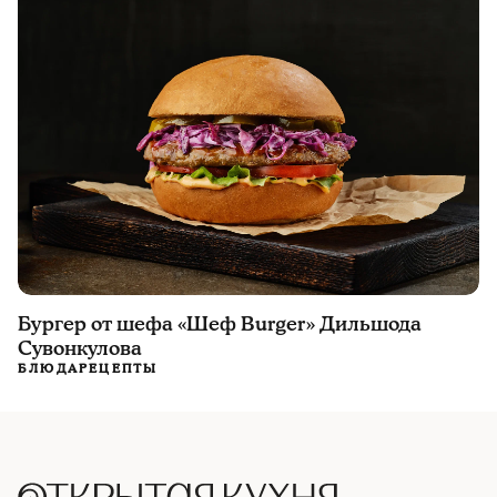
Бургер от шефа «Шеф Burger» Дильшода
Сувонкулова
БЛЮДА
РЕЦЕПТЫ