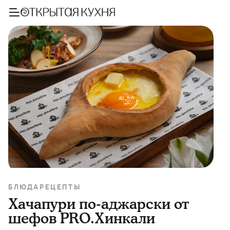
БЛЮДА
РЕЦЕПТЫ
Хачапури по-аджарски от
шефов PRO.Хинкали