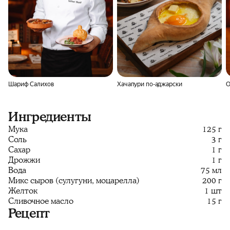
Шариф Салихов
Хачапури по-аджарски
О
Ингредиенты
Мука
125 г
Соль
3 г
Сахар
1 г
Дрожжи
1 г
Вода
75 мл
Микс сыров (сулугуни, моцарелла)
200 г
Желток
1 шт
Сливочное масло
15 г
Рецепт