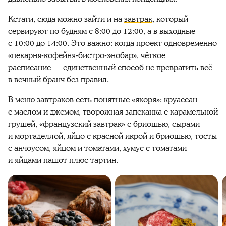
Кстати, сюда можно зайти и на
завтрак
, который
сервируют по будням с 8:00 до 12:00, а в выходные
с 10:00 до 14:00. Это важно: когда проект одновременно
«пекарня-кофейня-бистро-энобар», чёткое
расписание — единственный способ не превратить всё
в вечный бранч без правил.
В меню завтраков есть понятные «якоря»: круассан
с маслом и джемом, творожная запеканка с карамельной
грушей, «французский завтрак» с бриошью, сырами
и мортаделлой, яйцо с красной икрой и бриошью, тосты
с анчоусом, яйцом и томатами, хумус с томатами
и яйцами пашот плюс тартин.