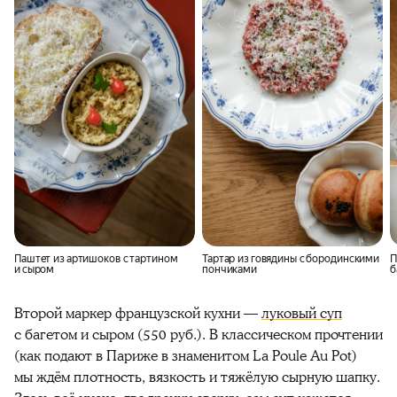
Паштет из артишоков с тартином
Тартар из говядины с бородинскими
П
и сыром
пончиками
б
Второй маркер французской кухни —
луковый суп
с багетом и сыром (550 руб.). В классическом прочтении
(как подают в Париже в знаменитом La Poule Au Pot)
мы ждём плотность, вязкость и тяжёлую сырную шапку.