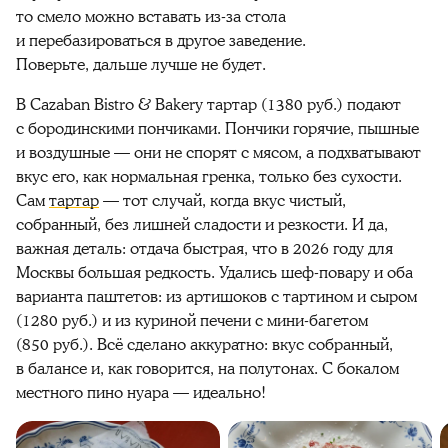
то смело можно вставать из-за стола
и перебазироваться в другое заведение.
Поверьте, дальше лучше не будет.
В Cazaban Bistro & Bakery тартар (1380 руб.) подают
с бородинскими пончиками. Пончики горячие, пышные
и воздушные — они не спорят с мясом, а подхватывают
вкус его, как нормальная гренка, только без сухости.
Сам
тартар
— тот случай, когда вкус чистый,
собранный, без лишней сладости и резкости. И да,
важная деталь: отдача быстрая, что в 2026 году для
Москвы большая редкость. Удались шеф-повару и оба
варианта паштетов: из артишоков с тартином и сыром
(1280 руб.) и из куриной печени с мини-багетом
(850 руб.). Всё сделано аккуратно: вкус собранный,
в балансе и, как говорится, на полутонах. С бокалом
местного пино нуара — идеально!