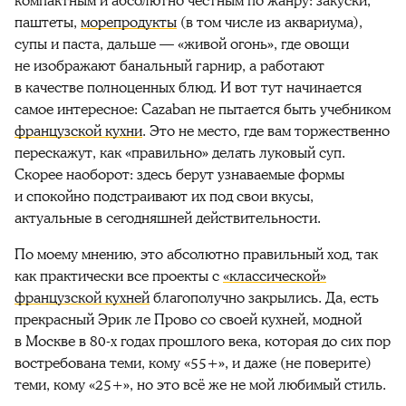
компактным и абсолютно честным по жанру: закуски,
паштеты,
морепродукты
(в том числе из аквариума),
супы и паста, дальше — «живой огонь», где овощи
не изображают банальный гарнир, а работают
в качестве полноценных блюд. И вот тут начинается
самое интересное: Cazaban не пытается быть учебником
французской кухни
. Это не место, где вам торжественно
перескажут, как «правильно» делать луковый суп.
Скорее наоборот: здесь берут узнаваемые формы
и спокойно подстраивают их под свои вкусы,
актуальные в сегодняшней действительности.
По моему мнению, это абсолютно правильный ход, так
как практически все проекты с
«классической»
французской кухней
благополучно закрылись. Да, есть
прекрасный Эрик ле Прово со своей кухней, модной
в Москве в 80-х годах прошлого века, которая до сих пор
востребована теми, кому «55+», и даже (не поверите)
теми, кому «25+», но это всё же не мой любимый стиль.