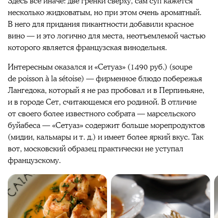
Здесь всё иначе: две гренки сверху, сам суп кажется
несколько жидковатым, но при этом очень ароматный.
В него для придания пикантности добавили красное
вино — и это логично для места, неотъемлемой частью
которого является французская винодельня.
Интересным оказался и «Сетуаз» (1490 руб.) (soupe
de poisson à la sétoise) — фирменное блюдо побережья
Лангедока, который я не раз пробовал и в Перпиньяне,
и в городе Сет, считающемся его родиной. В отличие
от своего более известного собрата — марсельского
буйабеса — «Сетуаз» содержит больше морепродуктов
(мидии, кальмары и т. д.) и имеет более яркий вкус. Так
вот, московский образец практически не уступал
французскому.