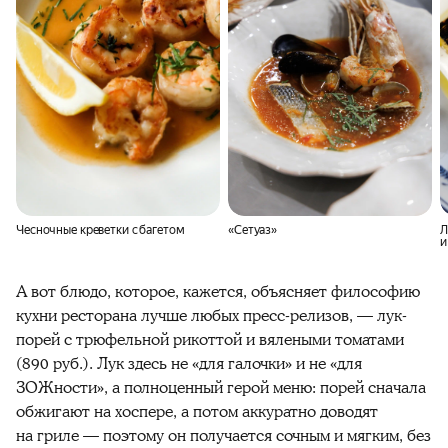
Чесночные креветки с багетом
«Сетуаз»
Л
и
А вот блюдо, которое, кажется, объясняет философию
кухни ресторана лучше любых пресс-релизов, — лук-
порей с трюфельной рикоттой и вялеными томатами
(890 руб.). Лук здесь не «для галочки» и не «для
ЗОЖности», а полноценный герой меню: порей сначала
обжигают на хоспере, а потом аккуратно доводят
на гриле — поэтому он получается сочным и мягким, без