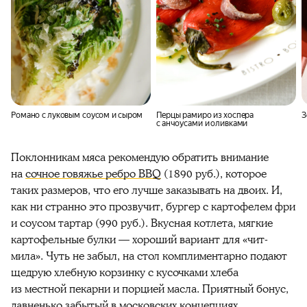
Романо с луковым соусом и сыром
Перцы рамиро из хоспера
З
с анчоусами и оливками
Поклонникам мяса рекомендую обратить внимание
на
сочное говяжье ребро BBQ
(1890 руб.), которое
таких размеров, что его лучше заказывать на двоих. И,
как ни странно это прозвучит, бургер с картофелем фри
и соусом тартар (990 руб.). Вкусная котлета, мягкие
картофельные булки — хороший вариант для «чит-
мила». Чуть не забыл, на стол комплиментарно подают
щедрую хлебную корзинку с кусочками хлеба
из местной пекарни и порцией масла. Приятный бонус,
давненько забытый в московских концепциях.