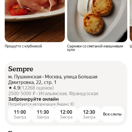
Прошутто с клубникой
Сырники со сметаной и вишневым
Ш
кули
Sempre
м. Пушкинская • Москва, улица Большая
Дмитровка, 22, стр. 1
4.9
(
12268
оценок
)
2500-5000 ₽ • Итальянская, Французская
Забронируйте онлайн
Потребуется авторизация Яндекс ID
11:00
11:30
12:00
12:30
Все слоты
Завтра
Завтра
Завтра
Завтра