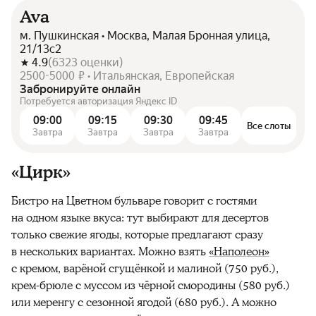
Ava
м. Пушкинская • Москва, Малая Бронная улица,
21/13с2
4.9
(
6323
оценки
)
2500-5000 ₽ • Итальянская, Европейская
Забронируйте онлайн
Потребуется авторизация Яндекс ID
09:00
09:15
09:30
09:45
Все слоты
Завтра
Завтра
Завтра
Завтра
«Цирк»
Бистро на Цветном бульваре говорит с гостями
на одном языке вкуса: тут выбирают для десертов
только свежие ягоды, которые предлагают сразу
в нескольких вариантах. Можно взять
«Наполеон»
с кремом, варёной сгущёнкой и малиной (750 руб.),
крем-брюле с муссом из чёрной смородины (580 руб.)
или меренгу с сезонной ягодой (680 руб.). А можно