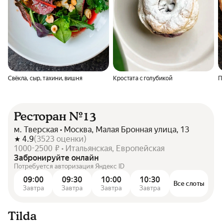
Свёкла, сыр, тахини, вишня
Кростата с голубикой
П
Ресторан №13
м. Тверская • Москва, Малая Бронная улица, 13
4.9
(
3523
оценки
)
1000-2500 ₽ • Итальянская, Европейская
Забронируйте онлайн
Потребуется авторизация Яндекс ID
09:00
09:30
10:00
10:30
Все слоты
Завтра
Завтра
Завтра
Завтра
Tilda