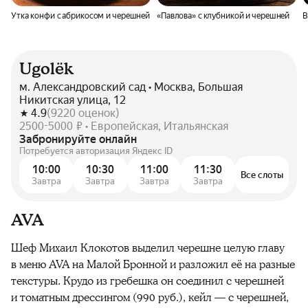
Утка конфи с абрикосом и черешней
«Павлова» с клубникой и черешней
В
Ugolёk
м. Александровский сад • Москва, Большая
Никитская улица, 12
4.9
(
9220
оценок
)
2500-5000 ₽ • Европейская, Итальянская
Забронируйте онлайн
Потребуется авторизация Яндекс ID
10:00
10:30
11:00
11:30
Все слоты
Завтра
Завтра
Завтра
Завтра
AVA
Шеф Михаил Клокотов выделил черешне целую главу
в меню AVA на Малой Бронной и разложил её на разные
текстуры. Крудо из гребешка он соединил с черешней
и томатным дрессингом (990 руб.), кейл — с черешней,