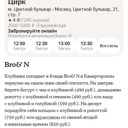
Цирк
м. Цветной бульвар • Москва, Цветной бульвар, 21,
стр. 7
4.9
(
1240
оценок
)
2500-5000 ₽ • Европейская
Забронируйте онлайн
Потребуется авторизация Яндекс ID
12:00
12:30
13:00
13:30
Все слоты
Завтра
Завтра
Завтра
Завтра
Bro& N
Клубника попадает в блюда Bro& N в Камергерском
переулке на самом пике своей спелости. На завтрак
берите йогурт с чиа и клубникой (490 руб.), домашнюю
рикотту с клубникой и пеканом (490 руб.) или кашу
с клубникой и голубикой (590 руб.). На десерт
порадуйте себя кольцом с клубникой и рикоттой
(750 руб.) или
круассаном
со свежей ягодой
и ванильным кремом (850 руб.).