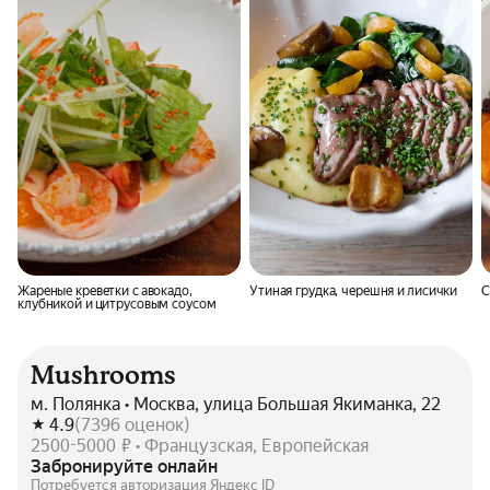
Жареные креветки с авокадо,
Утиная грудка, черешня и лисички
С
клубникой и цитрусовым соусом
Mushrooms
м. Полянка • Москва, улица Большая Якиманка, 22
4.9
(
7396
оценок
)
2500-5000 ₽ • Французская, Европейская
Забронируйте онлайн
Потребуется авторизация Яндекс ID