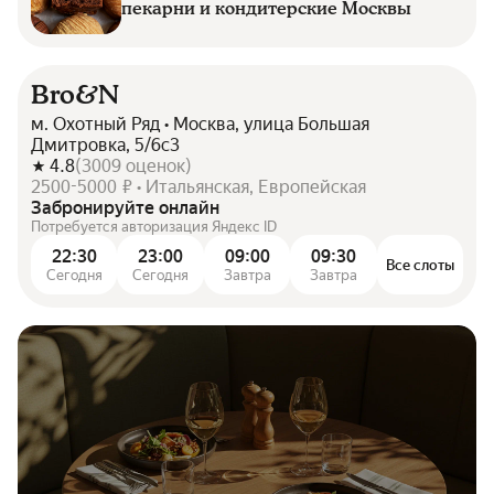
пекарни и кондитерские Москвы
Bro&N
м. Охотный Ряд • Москва, улица Большая
Дмитровка, 5/6с3
4.8
(
3009
оценок
)
2500-5000 ₽ • Итальянская, Европейская
Забронируйте онлайн
Потребуется авторизация Яндекс ID
22:30
23:00
09:00
09:30
Все слоты
Сегодня
Сегодня
Завтра
Завтра