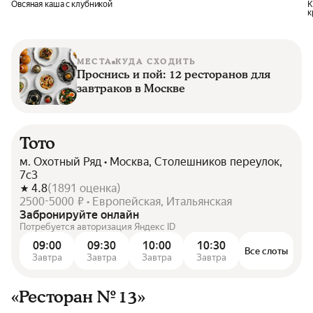
Овсяная каша с клубникой
К
к
МЕСТА
КУДА СХОДИТЬ
Проснись и пой: 12 ресторанов для
завтраков в Москве
Тото
м. Охотный Ряд • Москва, Столешников переулок,
7с3
4.8
(
1891
оценка
)
2500-5000 ₽ • Европейская, Итальянская
Забронируйте онлайн
Потребуется авторизация Яндекс ID
09:00
09:30
10:00
10:30
Все слоты
Завтра
Завтра
Завтра
Завтра
«Ресторан № 13»