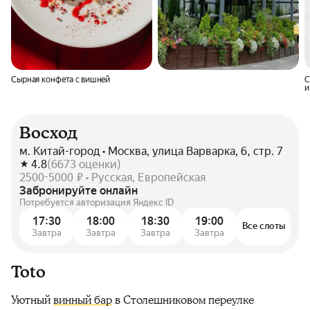
Сырная конфета с вишней
С
и
Восход
м. Китай-город • Москва, улица Варварка, 6, стр. 7
4.8
(
6673
оценки
)
2500-5000 ₽ • Русская, Европейская
Забронируйте онлайн
Потребуется авторизация Яндекс ID
17:30
18:00
18:30
19:00
Все слоты
Завтра
Завтра
Завтра
Завтра
Toto
Уютный
винный бар
в Столешниковом переулке