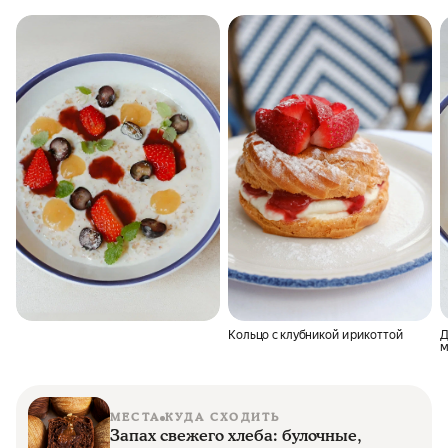
Кольцо с клубникой и рикоттой
Д
м
МЕСТА
КУДА СХОДИТЬ
Запах свежего хлеба: булочные,