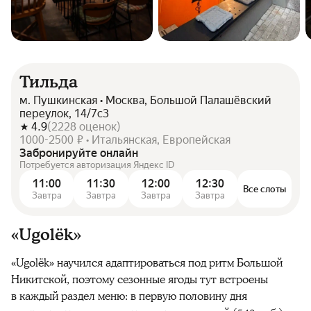
Тильда
м. Пушкинская • Москва, Большой Палашёвский
переулок, 14/7с3
4.9
(
2228
оценок
)
1000-2500 ₽ • Итальянская, Европейская
Забронируйте онлайн
Потребуется авторизация Яндекс ID
11:00
11:30
12:00
12:30
Все слоты
Завтра
Завтра
Завтра
Завтра
«Ugolёk»
«Ugolёk» научился адаптироваться под ритм Большой
Никитской, поэтому сезонные ягоды тут встроены
в каждый раздел меню: в первую половину дня