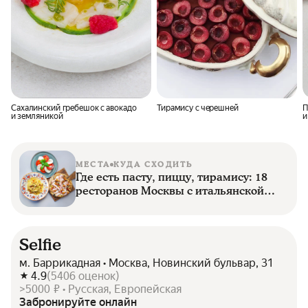
Сахалинский гребешок с авокадо
Тирамису с черешней
П
и земляникой
и
МЕСТА
КУДА СХОДИТЬ
Где есть пасту, пиццу, тирамису: 18
ресторанов Москвы с итальянской
кухней
Selfie
м. Баррикадная • Москва, Новинский бульвар, 31
4.9
(
5406
оценок
)
>5000 ₽ • Русская, Европейская
Забронируйте онлайн