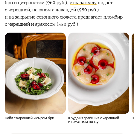
бри и цитронетом (960 руб.),
страчателлу
подаёт
с черешней, пеканом и лавандой (980 руб.)
и на закрытие сезонного сюжета предлагает пломбир
с черешней и арахисом (550 руб.).
Кейл с черешней и сыром бри
Крудо из гребешка с черешней
П
и томатным понзу