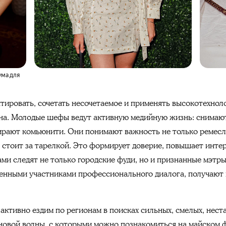
ума для
ировать, сочетать несочетаемое и применять высокотехнол
на. Молодые шефы ведут активную медийную жизнь: снимают 
бирают комьюнити. Они понимают важность не только ремесла
о стоит за тарелкой. Это формирует доверие, повышает инт
ами следят не только городские фуди, но и признанные мэтр
нными участниками профессионального диалога, получают 
 активно ездим по регионам в поисках сильных, смелых, нес
 новой волны, с которыми можно познакомиться на майском