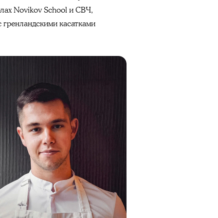
лах Novikov School и СВЧ,
с гренландскими касатками