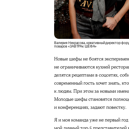
Валерия Некрасова, креативный директор фор
поваров «ЗАВТРАк ШЕФА»
Новые шефы не боятся эксперимент
не ограничиваются кухней рестора
делятся рецептами в соцсетях, со
современный гость хочет знать, кт
к людям. При этом за новыми имен
Молодые шефы становятся полноце
и конференциях, задают повестку.
Я и моя команда уже не первый год
мой личный топ-5 представителей