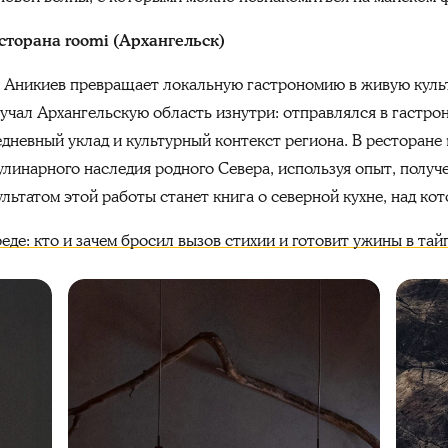
торана roomi (Архангельск)
 Аникиев превращает локальную гастрономию в живую культ
зучал Архангельскую область изнутри: отправлялся в гастр
едневный уклад и культурный контекст региона. В ресторане
линарного наследия родного Севера, используя опыт, получ
ультатом этой работы станет книга о северной кухне, над кот
де: кто и зачем бросил вызов стихии и готовит ужины в тай