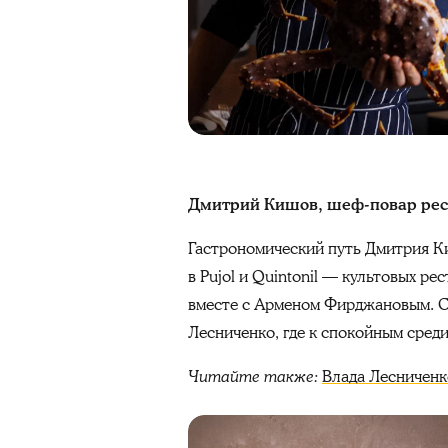
Дмитрий Кишов, шеф-повар рест
Гастрономический путь Дмитрия Киш
в Pujol и Quintonil — культовых р
вместе с Арменом Фирджановым. С
Лесниченко, где к спокойным сре
Читайте также:
Влада Лесниченк