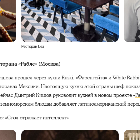
Ресторан Lea
орана «Рабле» (Москва)
ова прошёл через кухни Ruski, «Фаренгейта» и White Rabbit
есторанах Мексики. Настоящую кухню этой страны шеф показа
ейчас Дмитрий Кишов руководит кухней в новом проекте «
Р
диземноморским блюдам добавляет латиноамериканский пере
о: «Стол отражает интеллект»