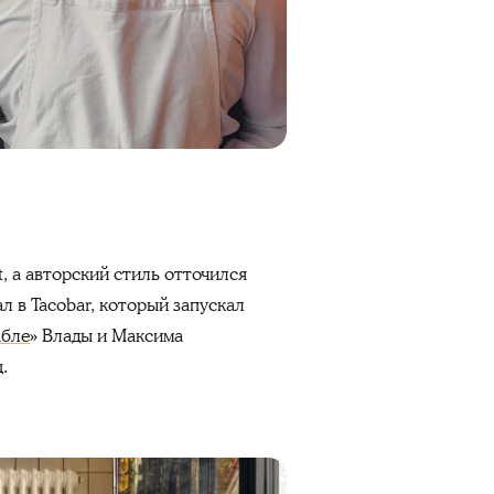
, а авторский стиль отточился
л в Tacobar, который запускал
абле
» Влады и Максима
ц.