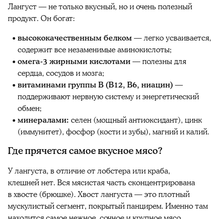
Лангуст — не только вкусный, но и очень полезный
продукт. Он богат:
высококачественным белком
— легко усваивается,
содержит все незаменимые аминокислоты;
омега-3 жирными кислотами
— полезны для
сердца, сосудов и мозга;
витаминами группы B (B12, B6, ниацин)
—
поддерживают нервную систему и энергетический
обмен;
минералами:
селен (мощный антиоксидант), цинк
(иммунитет), фосфор (кости и зубы), магний и калий.
Где прячется самое вкусное мясо?
У лангуста, в отличие от лобстера или краба,
клешней нет. Вся мясистая часть сконцентрирована
в хвосте (брюшке). Хвост лангуста — это плотный
мускулистый сегмент, покрытый панцирем. Именно там
находится самое нежное, сочное и крупное мясо.