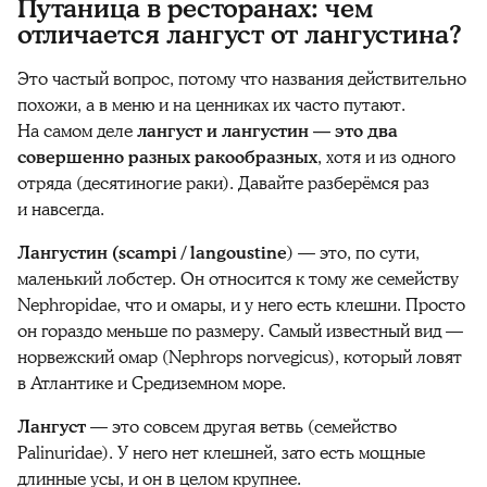
Путаница в ресторанах: чем
отличается лангуст от лангустина?
Это частый вопрос, потому что названия действительно
похожи, а в меню и на ценниках их часто путают.
На самом деле
лангуст и лангустин — это два
совершенно разных ракообразных
, хотя и из одного
отряда (десятиногие раки). Давайте разберёмся раз
и навсегда.
Лангустин (scampi / langoustine
) — это, по сути,
маленький лобстер. Он относится к тому же семейству
Nephropidae, что и омары, и у него есть клешни. Просто
он гораздо меньше по размеру. Самый известный вид —
норвежский омар (Nephrops norvegicus), который ловят
в Атлантике и Средиземном море.
Лангуст
— это совсем другая ветвь (семейство
Palinuridae). У него нет клешней, зато есть мощные
длинные усы, и он в целом крупнее.