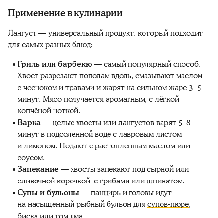
Применение в кулинарии
Лангуст — универсальный продукт, который подходит
для самых разных блюд:
Гриль или барбекю
— самый популярный способ.
Хвост разрезают пополам вдоль, смазывают маслом
с
чесноком
и травами и жарят на сильном жаре 3–5
минут. Мясо получается ароматным, с лёгкой
копчёной ноткой.
Варка
— целые хвосты или лангустов варят 5–8
минут в подсоленной воде с лавровым листом
и лимоном. Подают с растопленным маслом или
соусом.
Запекание
— хвосты запекают под сырной или
сливочной корочкой, с грибами или
шпинатом
.
Супы и бульоны
— панцирь и головы идут
на насыщенный рыбный бульон для
супов-пюре
,
биска или том яма.