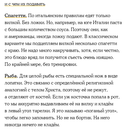
и с чем их подавать
Спагетти.
По итальянским правилам едят только
вилкой. Без ложки. Но, например, на юге Италии паста
с большим количеством соуса. Поэтому они, как
и американцы, иногда ложку подают. В классическом
варианте мы подцепляем вилкой несколько спагетти
с краю. Не надо много накручивать, хотя, если честно,
это блюдо вряд ли получится съесть очень изящно.
По крайней мере, без тренировки.
Рыба
.
Для целой рыбы есть специальной нож в виде
лопатки. Это связано с определённой религиозной
аналогией с телом Христа, поэтому её не режут,
а отделяют от костей. Если уж косточка попала в рот,
то мы аккуратно выдавливаем её на вилку и кладём
в левый угол тарелки. Я это называю «поганый угол»,
чтобы легко запомнить. Но не на бортик. На него
никогда ничего не кладём.