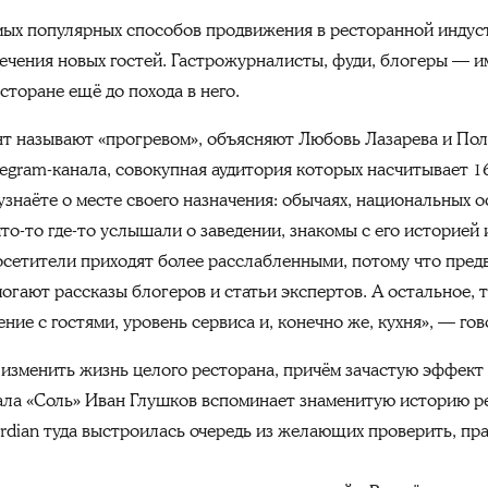
мых популярных способов продвижения в ресторанной индуст
ечения новых гостей. Гастрожурналисты, фуди, блогеры — 
сторане ещё до похода в него.
нт называют «прогревом», объясняют Любовь Лазарева и Пол
elegram-канала, совокупная аудитория которых насчитывает 1
узнаёте о месте своего назначения: обычаях, национальных о
что-то где-то услышали о заведении, знакомы с его историей
осетители приходят более расслабленными, потому что пре
могают рассказы блогеров и статьи экспертов. А остальное, т
ние с гостями, уровень сервиса и, конечно же, кухня», — го
а изменить жизнь целого ресторана, причём зачастую эффект
ла «Соль» Иван Глушков вспоминает знаменитую историю ре
rdian туда выстроилась очередь из желающих проверить, пра