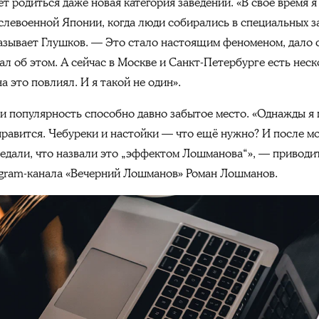
 родиться даже новая категория заведений. «В своё время я
слевоенной Японии, когда люди собирались в специальных з
азывает Глушков. — Это стало настоящим феноменом, дало с
сал об этом. А сейчас в Москве и Санкт-Петербурге есть нес
на это повлиял. И я такой не один».
и популярность способно давно забытое место. «Однажды я
 нравится. Чебуреки и настойки — что ещё нужно? И после м
редали, что назвали это „эффектом Лошманова“», — привод
elegram-канала «Вечерний Лошманов» Роман Лошманов.