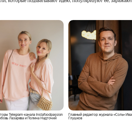
ли, которые подхватывают идею, популяризуют её, заражают
торы Telegram-канала Instafoodpassion
Главный редактор журнала «Соль» Ива
бовь Лазарева и Полина Надточий
Глушков