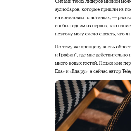
Силами таких лидеров мнений может
аудиобаров, которые пришли из по
на виниловых пластинках, — расск
и я был одним из первых, кто напи
поэтому могу смело сказать, что я 
По тому же принципу вновь обрест
и Графин“, где мне действительно
много новых гостей. Позже мне пе
Еда» и «Еда.ру», а сейчас автор T