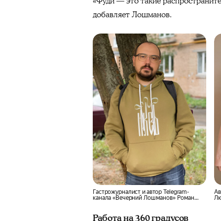
«Фуди — это такие распространите
добавляет Лошманов.
Гастрожурналист и автор Telegram-
Ав
канала «Вечерний Лошманов» Роман
Лю
Лошманов
Работа на 360 градусов