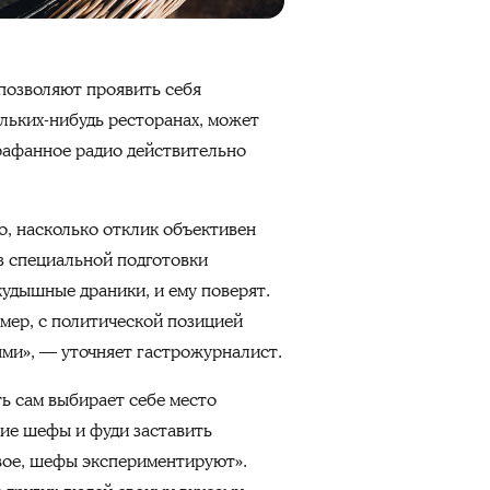
 позволяют проявить себя
ольких-нибудь ресторанах, может
арафанное радио действительно
о, насколько отклик объективен
ез специальной подготовки
кудышные драники, и ему поверят.
имер, с политической позицией
ми», — уточняет гастрожурналист.
ь сам выбирает себе место
кие шефы и фуди заставить
овое, шефы экспериментируют».