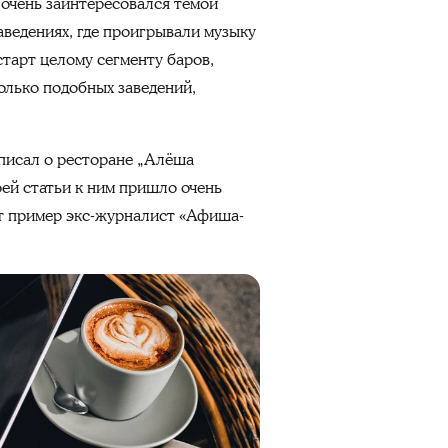
 очень заинтересовался темой
аведениях, где проигрывали музыку
тарт целому сегменту баров,
колько подобных заведений,
 писал о ресторане „Алёша
оей статьи к ним пришло очень
ит пример экс-журналист «Афиша-