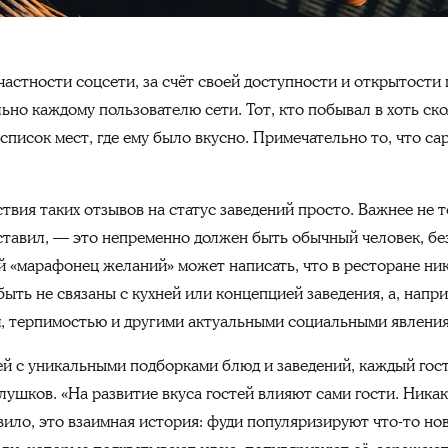
астности соцсети, за счёт своей доступности и открытости
но каждому пользователю сети. Тот, кто побывал в хоть ск
список мест, где ему было вкусно. Примечательно то, что с
вия таких отзывов на статус заведений просто. Важнее не т
 оставил, — это непременно должен быть обычный человек, б
ой «марафонец желаний» может написать, что в ресторане ни
 быть не связаны с кухней или концепцией заведения, а, напр
, терпимостью и другими актуальными социальными явления
ей с уникальными подборками блюд и заведений, каждый гост
Глушков. «На развитие вкуса гостей влияют сами гости. Ника
авило, это взаимная история: фуди популяризируют что-то н