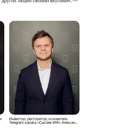
 других людей своими вкусами», —
н
Инвестор, ресторатор, основатель
Telegram-канала «Сысоев ФМ» Александр
Сысоев