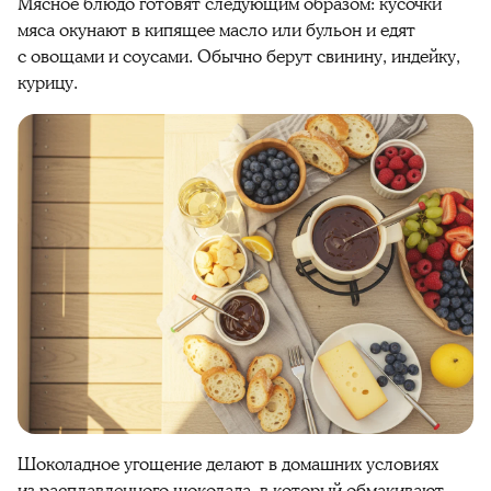
Мясное блюдо готовят следующим образом: кусочки
мяса окунают в кипящее масло или бульон и едят
с овощами и соусами. Обычно берут свинину, индейку,
курицу.
Шоколадное угощение делают в домашних условиях
из расплавленного
шоколада
, в который обмакивают