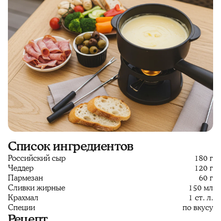
Список ингредиентов
Российский сыр
180 г
Чеддер
120 г
Пармезан
60 г
Сливки жирные
150 мл
Крахмал
1 ст. л.
Специи
по вкусу
Рецепт