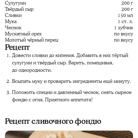
Сулугуни
200 г
Твёрдый сыр
200 г
Сливки
150 мл
Мука
1 ст. л.
Чеснок
1 зубчик
Мускатный орех
по вкусу
Молотый чёрный перец
по вкусу
Рецепт
Довести сливки до кипения. Добавить в них тёртый
сулугуни и твёрдый сыр. Варить, помешивая,
до однородности.
Всыпать муку и проварить ингредиенты ещё минуту.
Положить специи и давленный чеснок, снять сырное
фондю с огня. Приятного аппетита!
Рецепт сливочного фондю