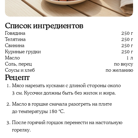
Список ингредиентов
Говядина
250 г
Телятина
250 г
Свинина
250 г
Куриные грудки
250 г
Масло
1 л
Соль, перец
по вкусу
Соусы и хлеб
по желанию
Рецепт
Мясо нарезать кусками с длиной стороны около
3 см. Кусочки должны быть без жилок и жира.
Масло в горшке сначала разогреть на плите
до температуры 180 °C.
После горячий горшок перенести на настольную
горелку.