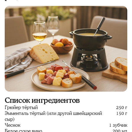
Список ингредиентов
Грюйер тёртый
250 г
Эмменталь тёртый (или другой швейцарский
150 г
сыр)
Чеснок
1 зубчик
Белое сухое вино
200 мл