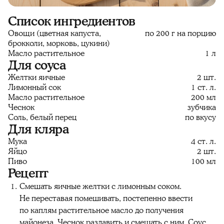
Список ингредиентов
Овощи (цветная капуста,
по 200 г на порцию
брокколи, морковь, цукини)
Масло растительное
1 л
Для соуса
Желтки яичные
2 шт.
Лимонный сок
1 ст. л.
Масло растительное
200 мл
Чеснок
зубчика
Соль, белый перец
по вкусу
Для кляра
Мука
4 ст. л.
Яйцо
2 шт.
Пиво
100 мл
Рецепт
Смешать яичные желтки с лимонным соком.
Не переставая помешивать, постепенно ввести
по каплям растительное масло до получения
майонеза. Чеснок раздавить и смешать с ним. Соус