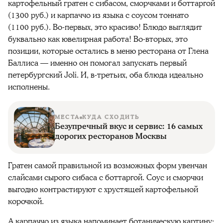
картофельный гратен с сибасом, сморчками и боттаргой
(1300 руб.) и карпаччо из языка с соусом тоннато
(1100 руб.). Во-первых, это красиво! Блюдо выглядит
буквально как ювелирная работа! Во-вторых, это
позиции, которые остались в меню ресторана от Глена
Баллиса — именно он помогал запускать первый
петербургский Joli. И, в-третьих, оба блюда идеально
исполнены.
МЕСТА
КУДА СХОДИТЬ
Безупречный вкус и сервис: 16 самых
дорогих ресторанов Москвы
Гратен самой правильной из возможных форм увенчан
слайсами сырого сибаса с боттаргой. Соус и сморчки
выгодно контрастируют с хрустящей картофельной
корочкой.
А карпаччо из языка напоминает ботаническую картину: