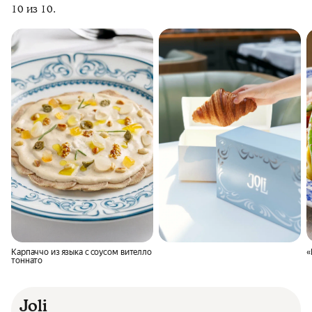
10 из 10.
Карпаччо из языка с соусом вителло
«
тоннато
Joli