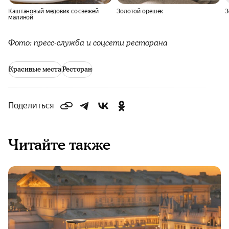
Каштановый медовик со свежей
Золотой орешек
З
малиной
Фото: пресс-служба и соцсети ресторана
Красивые места
Ресторан
Поделиться
Читайте также