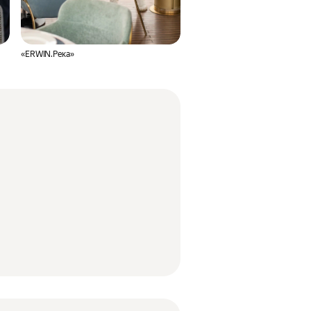
«ERWIN.Река»
«Китайская грамота»