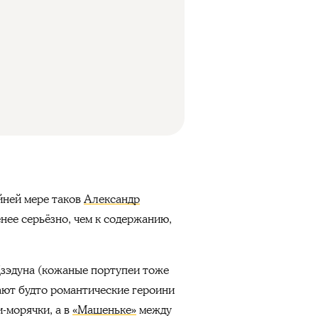
айней мере таков
Александр
енее серьёзно, чем к содержанию,
зэдуна (кожаные портупеи тоже
ают будто романтические героини
-морячки, а в
«Машеньке»
между