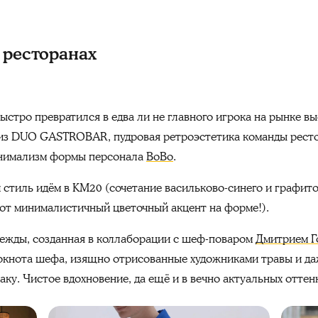
 ресторанах
стро превратился в едва ли не главного игрока на рынке вы
из DUO GASTROBAR, пудровая ретроэстетика команды ресто
нимализм формы персонала
BoBo
.
 стиль идём в KM20 (сочетание васильково-синего и графито
этот минималистичный цветочный акцент на форме!).
дежды, созданная в коллаборации с шеф-поваром
Дмитрием Г
локнота шефа, изящно отрисованные художниками травы и д
аку. Чистое вдохновение, да ещё и в вечно актуальных оттен