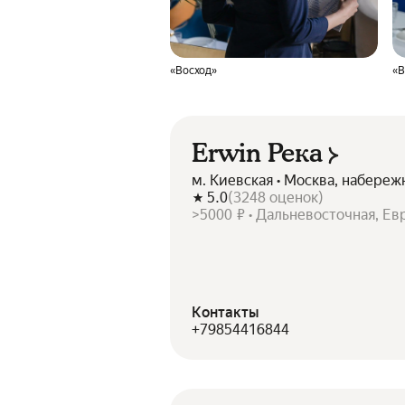
«Восход»
«В
Erwin Река
м. Киевская • Москва, набере
5.0
(
3248
оценок
)
>5000 ₽ • Дальневосточная, Ев
Контакты
+79854416844