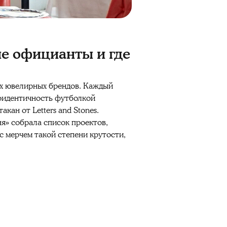
ые официанты и где
ках ювелирных брендов. Каждый
роидентичность футболкой
кан от Letters and Stones.
я» собрала список проектов,
 с мерчем такой степени крутости,