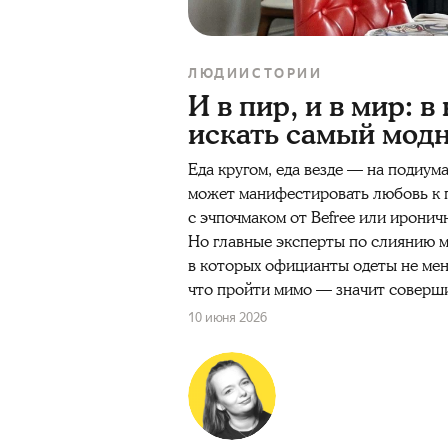
ЛЮДИ
ИСТОРИИ
И в пир, и в мир: 
искать самый мод
Еда кругом, еда везде — на подиу
может манифестировать любовь к п
с эчпочмаком от Befree или ироничн
Но главные эксперты по слиянию м
в которых официанты одеты не мене
что пройти мимо — значит соверш
10 июня 2026