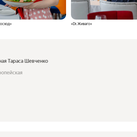
осход»
«Dr. Живаго»
жная Тараса Шевченко
ропейская