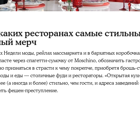
в каких ресторанах самые стильн
ный мерч
мах Недели моды, рейлах массмаркета и в бархатных коробоч
асте через спагетти-сумочку от Moschino, обозначить гаст
о признаться в страсти к чему покрепче, приобретя брошь-ста
оды и еды — столичные фуди и рестораторы. «Открытая кухн
е (а иногда и более) стильно, чем гости, и адреса заведений
ить фешен-преступление.