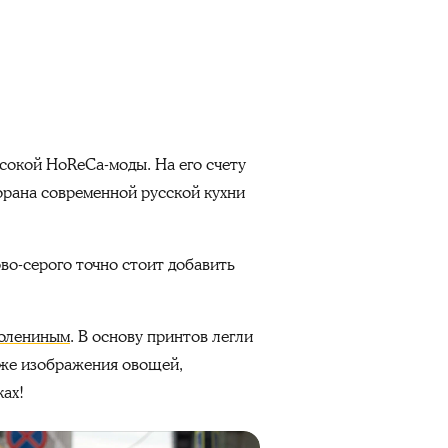
сокой HoReCa-моды. На его счету
рана современной русской кухни
во-серого точно стоит добавить
олениным
. В основу принтов легли
аже изображения овощей,
ках!