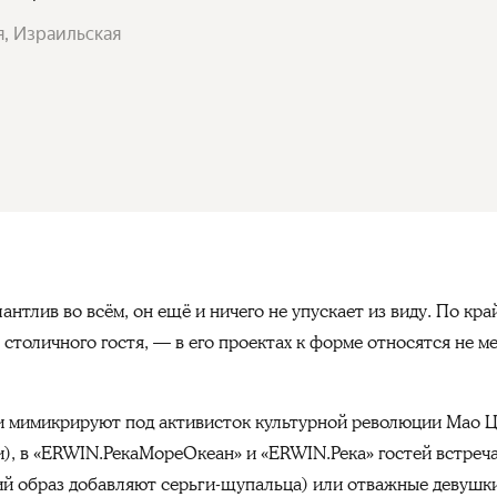
я, Израильская
антлив во всём, он ещё и ничего не упускает из виду. По кр
 столичного гостя, — в его проектах к форме относятся не м
и мимикрируют под активисток культурной революции Мао Ц
и), в «ERWIN.РекаМореОкеан» и «ERWIN.Река» гостей встреч
ий образ добавляют серьги-щупальца) или отважные девушки