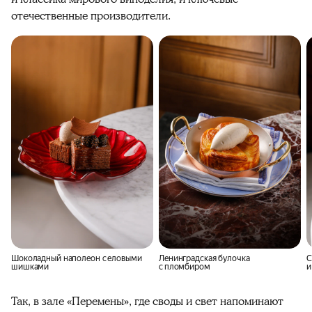
отечественные производители.
Шоколадный наполеон с еловыми
Ленинградская булочка
С
шишками
с пломбиром
и
Так, в зале «Перемены», где своды и свет напоминают