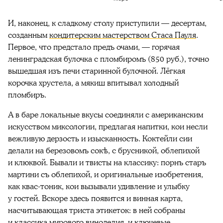
И, наконец, к сладкому столу приступили — десертам,
созданным
кондитерским мастерством Стаса Пауля
.
Первое, что предстало предъ очами, — горячая
ленинградская булочка с пломбиромъ (850 руб.), точно
вышедшая изъ печи старинной булочной. Лёгкая
корочка хрустела, а мякиш впитывал холодный
пломбиръ.
А в баре локальные вкусы соединяли с американским
искусством миксологии, предлагая напитки, кои несли
вежливую дерзость и изысканность. Коктейли сии
делали на березовомъ сокѣ, с брусникой, облепихой
и клюквой. Бывали и твисты на классику: порнъ старъ
мартини съ облепихой, и оригинальные изобретения,
как квас-тоник, кои вызывали удивление и улыбку
у гостей. Вскоре здесь появится и винная карта,
насчитывающая триста этикеток: в ней собраны
и классика мирового виноделия, и ключевые