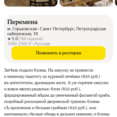
Перемена
м. Горьковская • Санкт-Петербург, Петроградская
набережная, 18
5.0
(
760
оценок
)
1000-2500 ₽ • Русская
Позвонить в ресторан
Зат
ѣ
мъ подали блины. На закуску их принесли
к нежному паштету из куриной печёнки (850 руб.)
въ аппетитном, дрожащем желе. А уж горячие закуски
и вовсе явили раздолье: блин (850 руб.),
фаршированный яйцом да увенчанный фалангой краба,
подобный роскошной дворянской трапезе; блины
сЪ кроликомъ и белыми грибами (950 руб.), кои
напоминали
лѣсные
обеды в дальних имениях; и блины