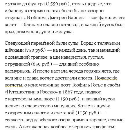
с уткою да фуа-гра (1550 руб.), столь щедрые, что
и барину в старых палатах было бы не зазорно
откушать. В общем, Дмитрий Блинов — как фамилия его
велит — блинами славно потчевал, и каждый кусок был
праздником для души и желудка.
Следующей перем
ѣ
ной были супы. Борщ с телячьими
щёчками (750 руб.) — на каждый день, так и манящий
к домашней трапезе; а щи наваристыя, густыя,
с грудинкой (650 руб.) — для дней особенно
пасмурныхъ. И после настала череда горячих яств, где
величие и слава котлет достигали апогея.
Пожарскіе
котлеты
, о коих упоминал поэт Теофиль Готье в своём
«Путешествии в Россию» в 1867 году, подают
с картофельнымъ пюре (1150 руб.), и каждый кусок
шепчет о славе столов минувших. Котлеты щучьи
с огуречным салатом и сметаной (1150 руб.) —
свежесть вод да лѣсного озера прямо в тарелке, сочные
очень. А вот жареная колбаса с чернымъ трюфелем