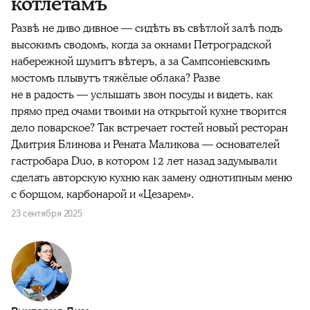
котлетамъ
Развѣ не диво дивное — сидѣть въ свѣтлой залѣ подъ
высокимъ сводомъ, когда за окнами Петроградской
набережной шумитъ вѣтеръ, а за Сампсонiевскимъ
мостомъ плывутъ тяжёлые облака? Разве
не в радость — услышать звон посуды и видеть, как
прямо пред очами твоими на открытой кухне творится
дело поварское? Так встречает гостей новый ресторан
Дмитрия Блинова и Рената Маликова — основателей
гастробара Duo, в котором 12 лет назад задумывали
сделать авторскую кухню как замену однотипным меню
с борщом, карбонарой и «Цезарем».
23 сентября 2025