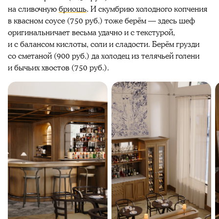
на сливочную
бриошь
. И скумбрию холодного копчения
в квасном соусе (750 руб.) тоже берём — здесь шеф
оригинальничает весьма удачно и с текстурой,
и с балансом кислоты, соли и сладости. Берём грузди
со сметаной (900 руб.) да холодец из телячьей голени
и бычьих хвостов (750 руб.).