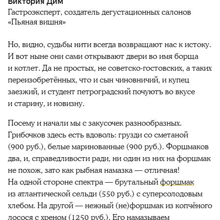
Виктория Дим
Гастроэксперт, создатель дегустационных салонов
«Пьяная вишня»
Но, видно, судьбы нити всегда возвращают нас к истоку.
И вот ныне они сами открывают двери во имя борща
и котлет. Да не простых, не советско-гостовских, а таких
переизобретённых, что и сын чиновничий, и купец
заезжий, и студент петроградский почуютъ во вкусе
и старину, и новизну.
Посему и начали мы с закусочек разнообразных.
Грибочков здесь есть вдоволь: грузди со сметаной
(900 руб.), белые маринованные (900 руб.). Форшмаков
два, и, справедливости ради, ни один из них на форшмак
не похож, зато как рыбная намазка — отличная!
На одной стороне спектра — брутальный
форшмак
из атлантической сельди (550 руб.) с суперсолодовым
хлебом. На другой — нежный (не)форшмак из копчёного
лосося с хреном (1250 руб.). Его намазываем