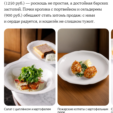
(1250 руб.) — роскошь не простая, а достойная барских
застолий. Почки кролика с портвейном и сельдереем
(900 руб.) обещают стать хитомъ продаж: с ними
и сердце радуется, и кошелёк не слишком тужит.
Салат с цыплёнком и картофелем
Пожарские котлеты с картофельным
С
пюре
с