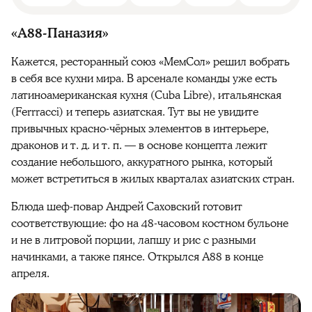
«А88-Паназия»
Кажется, ресторанный союз «МемСол» решил вобрать
в себя все кухни мира. В арсенале команды уже есть
латиноамериканская кухня (Cuba Libre), итальянская
(Ferrracci) и теперь азиатская. Тут вы не увидите
привычных красно-чёрных элементов в интерьере,
драконов и т. д. и т. п. — в основе концепта лежит
создание небольшого, аккуратного рынка, который
может встретиться в жилых кварталах азиатских стран.
Блюда шеф-повар Андрей Саховский готовит
соответствующие: фо на 48-часовом костном бульоне
и не в литровой порции, лапшу и рис с разными
начинками, а также пянсе. Открылся A88 в конце
апреля.