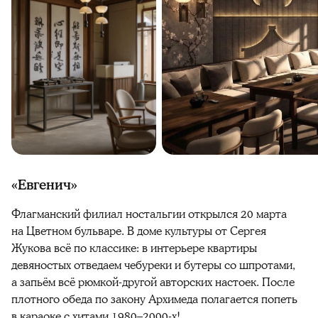
«Евгенич»
Флагманский филиал ностальгии открылся 20 марта
на Цветном бульваре. В доме культуры от Сергея
Жукова всё по классике: в интерьере квартиры
девяностых отведаем чебуреки и бутеры со шпротами,
а запьём всё рюмкой-другой авторских настоек. После
плотного обеда по закону Архимеда полагается попеть
в караоке с хитами 1980–2000-х!