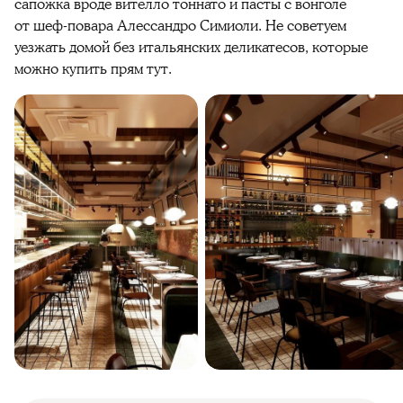
сапожка вроде вителло тоннато и пасты с вонголе
от шеф-повара Алессандро Симиоли. Не советуем
уезжать домой без итальянских деликатесов, которые
можно купить прям тут.