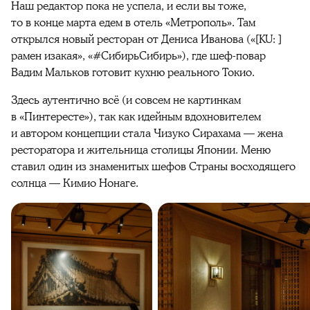
Наш редактор пока не успела, и если вы тоже,
то в конце марта едем в отель «Метрополь». Там
открылся новый ресторан от Дениса Иванова («[KU: ]
рамен изакая», «#СибирьСибирь»), где шеф-повар
Вадим Мальков готовит кухню реального Токио.
Здесь аутентично всё (и совсем не картинкам
в «Пинтересте»), так как идейным вдохновителем
и автором концепции стала Чизуко Сирахама — жена
ресторатора и жительница столицы Японии. Меню
ставил один из знаменитых шефов Страны восходящего
солнца — Кимио Нонаге.