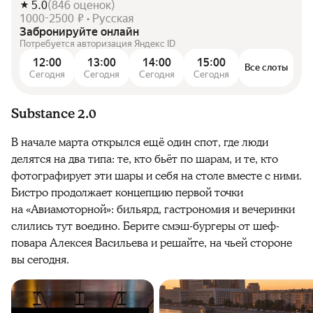
5.0
(
846
оценок
)
1000-2500 ₽ • Русская
Забронируйте онлайн
Потребуется авторизация Яндекс ID
12:00
13:00
14:00
15:00
Все слоты
Сегодня
Сегодня
Сегодня
Сегодня
Substance 2.0
В начале марта открылся ещё один спот, где люди
делятся на два типа: те, кто бьёт по шарам, и те, кто
фотографирует эти шары и себя на столе вместе с ними.
Бистро продолжает концепцию первой точки
на «Авиамоторной»: бильярд, гастрономия и вечеринки
слились тут воедино. Берите смэш-бургеры от шеф-
повара Алексея Васильева и решайте, на чьей стороне
вы сегодня.