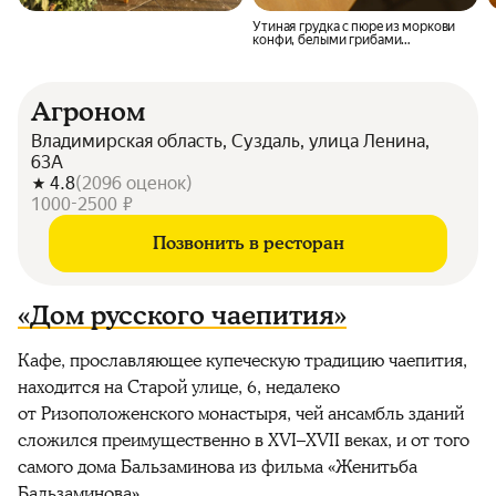
Утиная грудка с пюре из моркови
конфи, белыми грибами
и облепихой
Агроном
Владимирская область, Суздаль, улица Ленина,
63А
4.8
(
2096
оценок
)
1000-2500 ₽
Позвонить в ресторан
«Дом русского чаепития»
Кафе, прославляющее купеческую традицию чаепития,
находится на Старой улице, 6, недалеко
от Ризоположенского монастыря, чей ансамбль зданий
сложился преимущественно в XVI–XVII веках, и от того
самого дома Бальзаминова из фильма «Женитьба
Бальзаминова».