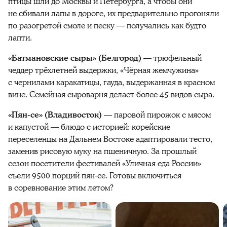
птицы шли до Москвы и Петербурга, а чтобы они
не сбивали лапы в дороге, их предварительно прогоняли
по разогретой смоле и песку — получались как будто
лапти.
«Батмановские сыры» (Белгород)
— трюфельный
чеддер трёхлетней выдержки, «Чёрная жемчужина»
с чернилами каракатицы, гауда, выдержанная в красном
вине. Семейная сыроварня делает более 45 видов сыра.
«Пян-се» (Владивосток)
— паровой пирожок с мясом
и капустой — блюдо с историей: корейские
переселенцы на Дальнем Востоке адаптировали тесто,
заменив рисовую муку на пшеничную. За прошлый
сезон посетители фестивалей «Уличная еда России»
съели 9500 порций пян-се. Готовы включиться
в соревнование этим летом?