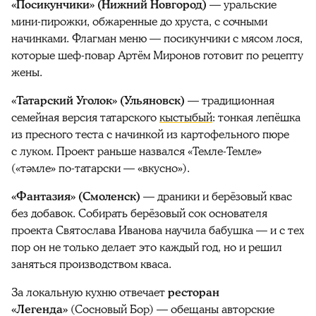
«Посикунчики» (Нижний Новгород)
— уральские
мини-пирожки, обжаренные до хруста, с сочными
начинками. Флагман меню — посикунчики с мясом лося,
которые шеф-повар Артём Миронов готовит по рецепту
жены.
«Татарский Уголок» (Ульяновск)
— традиционная
семейная версия татарского
кыстыбый
: тонкая лепёшка
из пресного теста с начинкой из картофельного пюре
с луком. Проект раньше назвался «Темле-Темле»
(«тәмле» по-татарски — «вкусно»).
«Фантазия» (Смоленск)
— драники и берёзовый квас
без добавок. Собирать берёзовый сок основателя
проекта Святослава Иванова научила бабушка — и с тех
пор он не только делает это каждый год, но и решил
заняться производством кваса.
За локальную кухню отвечает
ресторан
«Легенда»
(Сосновый Бор) — обещаны авторские