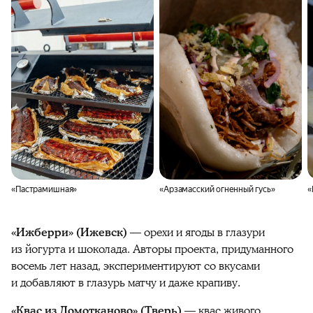
«Пастрамишная»
«Арзамасский огненный гусь»
«
«Ижберри» (Ижевск)
— орехи и ягоды в глазури
из йогурта и шоколада. Авторы проекта, придуманного
восемь лет назад, экспериментируют со вкусами
и добавляют в глазурь матчу и даже крапиву.
«Квас из Домотканово» (Тверь)
—
квас
живого