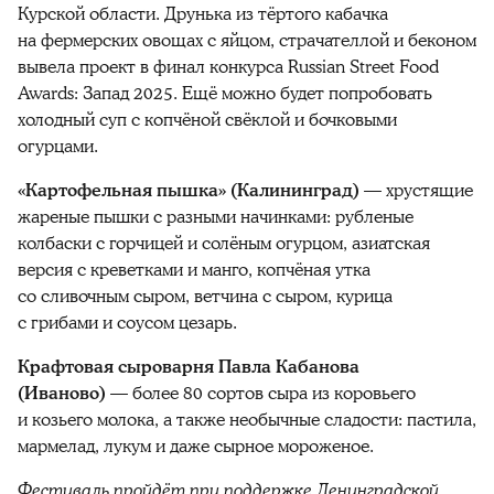
Курской области. Друнька из тёртого кабачка
на фермерских овощах с яйцом, страчателлой и беконом
вывела проект в финал конкурса Russian Street Food
Awards: Запад 2025. Ещё можно будет попробовать
холодный суп с копчёной свёклой и бочковыми
огурцами.
«Картофельная пышка» (Калининград)
— хрустящие
жареные пышки с разными начинками: рубленые
колбаски с горчицей и солёным огурцом, азиатская
версия с креветками и манго, копчёная утка
со сливочным сыром, ветчина с сыром, курица
с грибами и соусом цезарь.
Крафтовая сыроварня Павла Кабанова
(Иваново)
— более 80 сортов сыра из коровьего
и козьего молока, а также необычные сладости: пастила,
мармелад, лукум и даже сырное мороженое.
Фестиваль пройдёт при поддержке Ленинградской