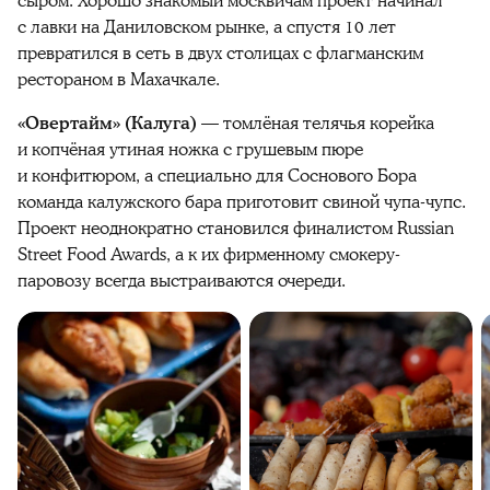
сыром. Хорошо знакомый москвичам проект начинал
с лавки на Даниловском рынке, а спустя 10 лет
превратился в сеть в двух столицах с флагманским
рестораном в Махачкале.
«Овертайм» (Калуга)
— томлёная телячья корейка
и копчёная утиная ножка с грушевым пюре
и конфитюром, а специально для Соснового Бора
команда калужского бара приготовит свиной чупа-чупс.
Проект неоднократно становился финалистом Russian
Street Food Awards, а к их фирменному смокеру-
паровозу всегда выстраиваются очереди.