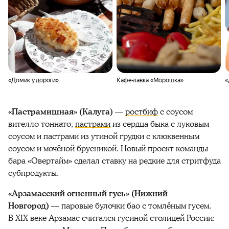
«Домик у дороги»
Кафе-лавка «Морошка»
«
«Пастрамишная» (Калуга)
—
ростбиф
с соусом
вителло тоннато,
пастрами
из сердца быка с луковым
соусом и пастрами из утиной грудки с клюквенным
соусом и мочёной брусникой. Новый проект команды
бара «Овертайм» сделал ставку на редкие для стритфуда
субпродукты.
«Арзамасский огненный гусь» (Нижний
Новгород)
— паровые булочки бао с томлёным гусем.
В XIX веке Арзамас считался гусиной столицей России: