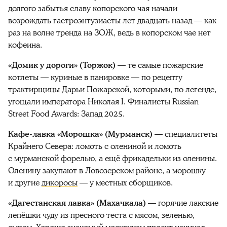
долгого забытья славу копорского чая начали
возрождать гастроэнтузиасты лет двадцать назад — как
раз на волне тренда на ЗОЖ, ведь в копорском чае нет
кофеина.
«Домик у дороги» (Торжок)
— те самые пожарские
котлеты — куриные в панировке — по рецепту
трактирщицы Дарьи Пожарской, которыми, по легенде,
угощали императора Николая I. Финалисты Russian
Street Food Awards: Запад 2025.
Кафе-лавка «Морошка» (Мурманск)
— специалитеты
Крайнего Севера: ломоть с олениной и ломоть
с мурманской форелью, а ещё фрикадельки из оленины.
Оленину закупают в Ловозерском районе, а морошку
и другие
дикоросы
— у местных сборщиков.
«Дагестанская лавка» (Махачкала)
— горячие лакские
лепёшки чуду из пресного теста с мясом, зеленью,