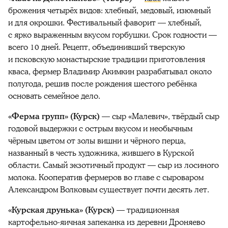
брожения четырёх видов: хлебный, медовый, изюмный
и для окрошки. Фестивальный фаворит — хлебный,
с ярко выраженным вкусом горбушки. Срок годности —
всего 10 дней. Рецепт, объединивший тверскую
и псковскую монастырские традиции приготовления
кваса, фермер Владимир Акимкин разрабатывал около
полугода, решив после рождения шестого ребёнка
основать семейное дело.
«Ферма групп» (Курск)
— сыр «Малевич», твёрдый сыр
годовой выдержки с острым вкусом и необычным
чёрным цветом от золы вишни и чёрного перца,
названный в честь художника, жившего в Курской
области. Самый экзотичный продукт — сыр из лосиного
молока. Кооператив фермеров во главе с сыроваром
Александром Волковым существует почти десять лет.
«Курская друнька» (Курск)
— традиционная
картофельно-яичная запеканка из деревни Дроняево