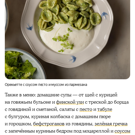
Орекьетте с соусом песто и муссом из пармезана
Также в меню: домашние супы — от щей с курицей
на говяжьем бульоне и
финской ухи
с треской до борща
с говядиной и сметаной, салаты с
песто
и
табуле
с булгуром, куриная колбаска с домашним пюре
и горошком,
бефстроганов
из говядины,
зелёная гречка
с запечённым куриным бедром под моцареллой и
соусом