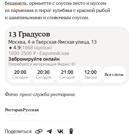
бешамель
, орекьетте с соусом песто и муссом
из пармезана и пирог кулебяка с красной рыбой
и шампиньонами и сливочным соусом.
13 Градусов
Москва, 4-я Тверская-Ямская улица, 13
4.9
(
1868
оценок
)
1000-2500 ₽ • Европейская
Забронируйте онлайн
Потребуется авторизация Яндекс ID
20:00
20:30
21:00
12:00
Все слоты
Сегодня
Сегодня
Сегодня
Завтра
Фото: пресс-служба ресторана
Ресторан
Русская
Поделиться