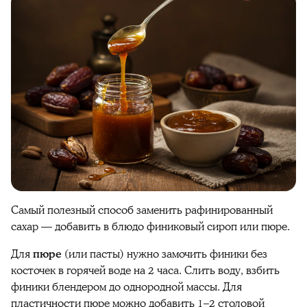
Самый
полезны
й способ заменить рафинированный
сахар — добавить в блюдо
финиковый
сироп или пюре.
Для
пюре
(или пасты) нужно замочить
финики
без
косточек в горячей воде на 2 часа. Слить воду, взбить
финики
блендером до однородной массы. Для
пластичности пюре можно добавить 1–2 столовой