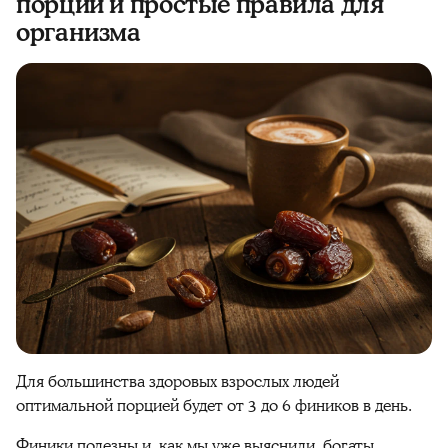
порции и простые правила для
организма
Для большинства здоровых взрослых людей
оптимальной порцией будет от 3 до 6
фиников
в
день
.
Финики
полезны
и, как мы уже выяснили,
богаты