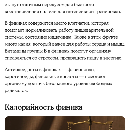
станут отличным перекусом для быстрого
восстановления сил или для интенсивной тренировки.
В финиках содержится много клетчатки, которая
помогает нормализовать работу пищеварительной
системы
, состояние
кишечника
. Также в этом фрукте
много калия, который важен для работы
сердца
и мышц.
Витамины группы B в
финиках
помогут организму
справляться со стрессом, превращать пищу в энергию.
Антиоксиданты
в
финиках
— флавоноиды,
каротиноиды, фенольные кислоты —
помогают
организму достичь безопасного
уровня
свободных
радикалов
.
Калорийность финика