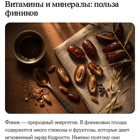
Витамины и минералы: польза
фиников
Финик
— природный энергетик. В
финиковых
плодах
содержится много глюкозы и фруктозы, которые дают
мгновенный заряд бодрости. Именно поэтому
они