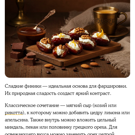
Сладкие
финики
— идеальная основа для фаршировки.
Их природная сладость создаст яркий контраст.
Классическое сочетание — мягкий сыр (козий или
рикотта
), к которому можно добавить цедру лимона или
апельсина. Также внутрь можно вложить цельный
миндаль, пекан или половинку грецкого ореха. Для
освежающего вкуса можно заменить орех цедрой