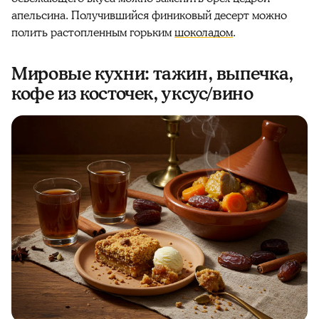
апельсина. Получившийся
финиковый
десерт можно
полить растопленным горьким
шоколадом
.
Мировые кухни: тажин, выпечка,
кофе из косточек, уксус/вино