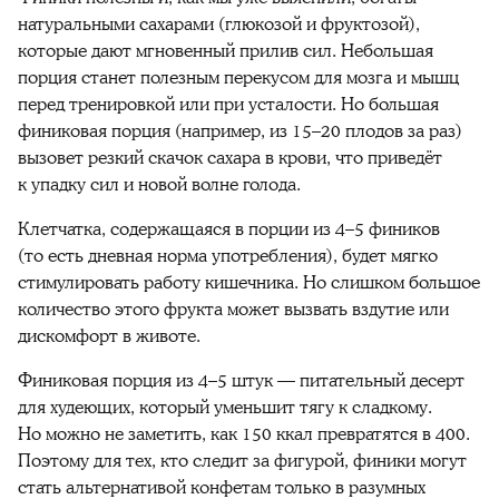
натуральными сахарами (глюкозой и фруктозой),
которые дают мгновенный прилив сил. Небольшая
порция станет
полезны
м перекусом для мозга и мышц
перед тренировкой или при усталости. Но большая
финиковая
порция (например, из 15–20
плодов
за раз)
вызовет резкий скачок
сахара
в
крови
, что приведёт
к упадку сил и новой волне голода.
Клетчатка
, содержащаяся в порции из 4–5
фиников
(то есть дневная
норма
употребления), будет мягко
стимулировать работу
кишечника
. Но слишком большое
количество
этого фрукта может вызвать вздутие или
дискомфорт в животе.
Финиковая
порция из 4–5 штук — питательный десерт
для худеющих, который уменьшит тягу к сладкому.
Но можно не заметить, как 150
ккал
превратятся в 400.
Поэтому для тех, кто следит за фигурой,
финики
могут
стать альтернативой конфетам только в разумных