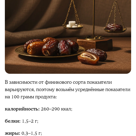
В зависимости от
финикового
сорта
показатели
варьируются, поэтому возьмём усреднённые показатели
на 100 грамм
продукта
:
калорийность
:
260–290
ккал;
белки:
1,5–2 г;
жиры:
0,3–1,5 г;