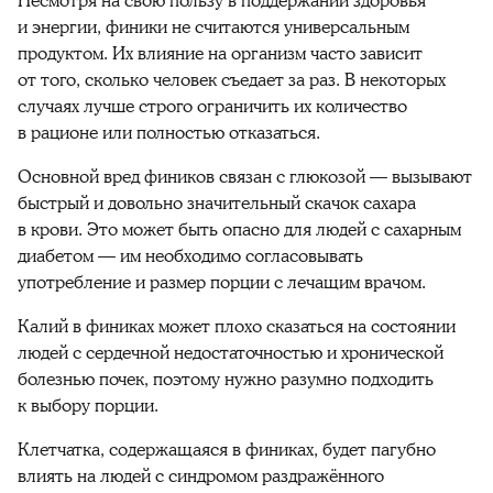
Несмотря на свою пользу в поддержании
здоровья
и
энергии
,
финики
не считаются универсальным
продуктом. Их влияние на организм часто зависит
от того,
сколько
человек съедает за раз. В некоторых
случаях лучше строго ограничить их
количество
в рационе или полностью отказаться.
Основной
вред фиников
связан с глюкозой — вызывают
быстрый и довольно значительный скачок
сахара
в
крови
. Это может быть опасно для людей с сахарным
диабетом — им необходимо согласовывать
употребление и размер порции с лечащим врачом.
Калий в
финиках
может плохо сказаться на состоянии
людей с сердечной недостаточностью и хронической
болезнью почек, поэтому нужно разумно подходить
к выбору порции.
Клетчатка
, содержащаяся в
финиках
, будет пагубно
влиять на людей с синдромом раздражённого