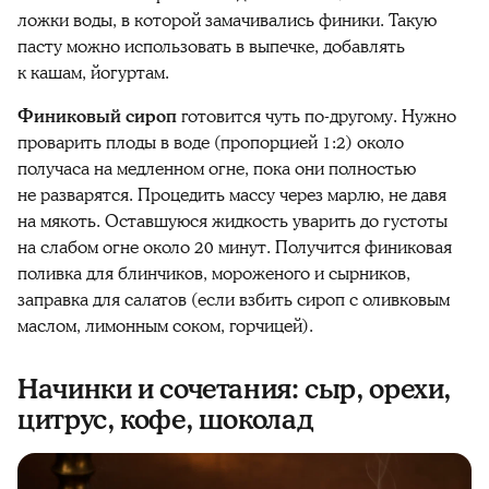
ложки воды, в которой замачивались финики. Такую
пасту можно использовать в выпечке, добавлять
к кашам, йогуртам.
Финиковый
сироп
готовится чуть по-другому. Нужно
проварить
плоды
в воде (пропорцией 1:2) около
получаса на медленном огне, пока они полностью
не разварятся. Процедить массу через марлю, не давя
на мякоть. Оставшуюся жидкость уварить до густоты
на слабом огне около 20 минут. Получится
финиковая
поливка для блинчиков, мороженого и сырников,
заправка для салатов (если взбить сироп с оливковым
маслом, лимонным соком, горчицей).
Начинки и сочетания: сыр, орехи,
цитрус, кофе, шоколад