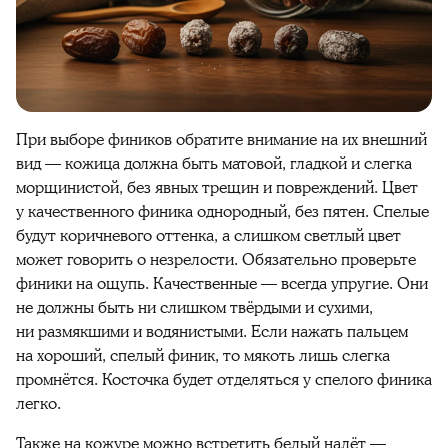
При выборе
фиников
обратите внимание на их внешний
вид — кожица должна быть матовой, гладкой и слегка
морщинистой, без явных трещин и повреждений. Цвет
у качественного
финика
однородный, без пятен. Спелые
будут
коричневого
оттенка, а слишком светлый цвет
может говорить о незрелости. Обязательно проверьте
финики
на ощупь. Качественные — всегда упругие. Они
не должны быть ни слишком твёрдыми и сухими,
ни размякшими и водянистыми. Если нажать пальцем
на хороший, спелый
финик
, то мякоть лишь слегка
промнётся. Косточка будет отделяться у спелого
финика
легко.
Также на кожуре можно встретить белый налёт —