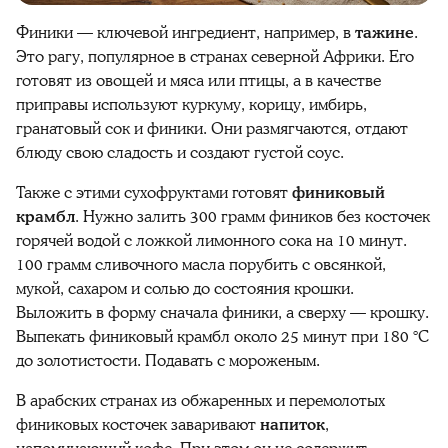
Финики
— ключевой ингредиент, например, в
тажине
.
Это рагу, популярное в странах северной Африки. Его
готовят из овощей и мяса или птицы, а в качестве
приправы используют куркуму, корицу, имбирь,
гранатовый сок и финики. Они размягчаются, отдают
блюду свою сладость и создают густой соус.
Также с этими сухофруктами готовят
финиковый
крамбл
. Нужно залить 300 грамм
фиников
без косточек
горячей водой с ложкой лимонного сока на 10 минут.
100 грамм сливочного масла порубить с овсянкой,
мукой, сахаром и солью до состояния крошки.
Выложить в форму сначала финики, а сверху — крошку.
Выпекать
финиковый
крамбл около 25 минут при 180 °C
до золотистости. Подавать с мороженым.
В арабских странах из обжаренных и перемолотых
финиковых
косточек заваривают
напиток
,