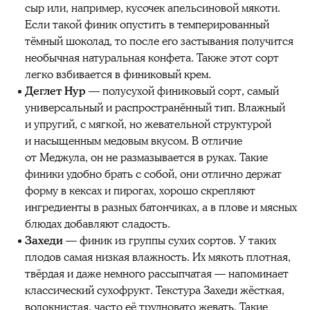
сыр или, например, кусочек апельсиновой мякоти.
Если такой
финик
опустить в темперированный
тёмный шоколад, то после его застывания получится
необычная натуральная конфета. Также этот
сорт
легко взбивается в
финиковый
крем.
Деглет Нур
— полусухой
финиковый
сорт
, самый
универсальный и распространённый тип. Влажный
и упругий, с мягкой, но жевательной структурой
и насыщенным медовым вкусом. В отличие
от Меджула, он не размазывается в руках. Такие
финики
удобно брать с собой, они отлично держат
форму в кексах и пирогах, хорошо скрепляют
ингредиенты в разных батончиках, а в плове и мясных
блюдах добавляют сладость.
Захеди
—
финик
из группы сухих сортов. У таких
плодов
самая низкая влажность. Их мякоть плотная,
твёрдая и даже немного рассыпчатая — напоминает
классический сухофрукт. Текстура Захеди жёсткая,
волокнистая, часто её трудновато жевать. Такие