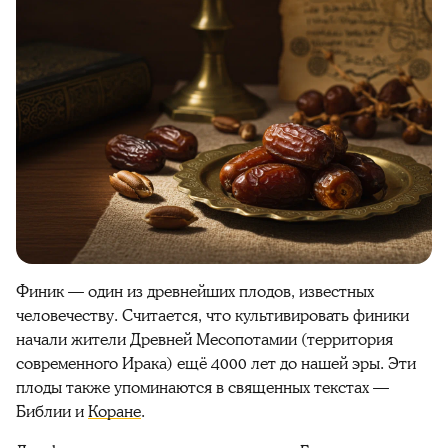
Финик
— один из древнейших
плодов
, известных
человечеству. Считается, что культивировать
финики
начали жители Древней Месопотамии (территория
современного Ирака) ещё 4000
лет
до нашей эры. Эти
плоды
также упоминаются в священных текстах —
Библии и
Коране
.