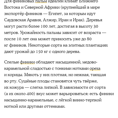
Для
финиковых
пальм
идеален климат Ближнего
Востока и Северной Африки (крупнейший в мире
экспортёр
фиников
— Египет, за которым идут
Саудовская Аравия, Алжир, Иран и Ирак). Деревья
могут расти более 100
лет
, достигая в высоту 30
метров. Урожайность пальмы
зависит
от возраста —
после 10
лет
она может приносить уже до 80
кг
фиников
. Некоторые
сорта
на элитных плантациях
дают урожай до 150 кг с одного дерева.
Спелые
финики
обладают насыщенной, медово-
карамельной сладостью с тонкими нотками
ореха
и корицы. Мякоть у них плотная, но нежная, тающая
во рту. Сушёные
плоды
становятся чуть твёрже,
их кожура — слегка липкой. В зависимости от
сорта
(а их около 400)
вкус
может варьироваться: есть
финики
насыщенно-карамельные, с лёгкой винно-терпкой
ноткой или другими оттенками.