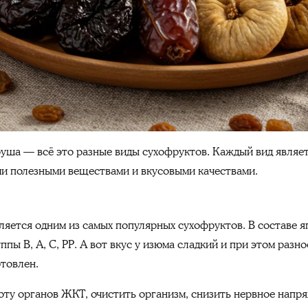
груша — всё это разные виды сухофруктов. Каждый вид явля
ми полезными веществами и вкусовыми качествами.
яется одним из самых популярных сухофруктов. В составе я
ппы В, А, С, РР. А вот вкус у изюма сладкий и при этом разн
отовлен.
ту органов ЖКТ, очистить организм, снизить нервное напряж