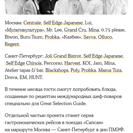
Москва:
Centrale
,
Self Edge Japanese
, Lui,
«Мультикультура»
, Mr. Lee,
Grand Cru
,
Mina
, 0.75 please,
Biwon, Buro.Tsum,
Probka
, «Казбек»,
Savva
,
Olluco
,
Regent
.
Санкт-Петербург:
Joli Grand Bistrot
,
Self Edge Japanese
,
Self Edge Chinois
, Percorso,
Harvest
, KOI, Jam, Mina,
Atelier tapas & bar,
Blackshops
,
Poly
,
Probka
,
Mama Tuta
,
Dreva, ЕМ, HUNT.
В течение месяца гости смогут попробовать блюда,
созданные по рецептам международных шеф-поваров
специально для Great Selection Guide.
Отдельной частью проекта станет серия
гастрономических рейсов в поездах «Сапсан»
на маршруте Москва — Санкт-Петербург в дни ПМЭФ.