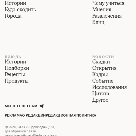
Истории
Чему учиться
Куда сходить
Мнения
Города
Развлечения
Блиц
БЛЮДА
НОВОСТИ
Истории
Скидки
Подборки
Открытия
Рецепты
Кадры
Продукты
События
Исследования
Цитата
Другое
МЫ В ТЕЛЕГРАМ
РЕКЛАМА
О РЕДАКЦИИ
РЕДАКЦИОННАЯ ПОЛИТИКА
©
2026
,
ООО «Яндекс еда» (18+)
для обратной связи
news.openkitchen@eda.yandex.ru