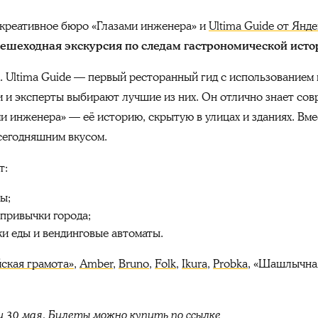
 креативное бюро «Глазами инженера» и
Ultima Guide от Янд
 Пешеходная экскурсия по следам гастрономической ист
. Ultima Guide — первый ресторанный гид с использованием 
ли и эксперты выбирают лучшие из них. Он отлично знает с
и инженера» — её историю, скрытую в улицах и зданиях. Вме
 сегодняшним вкусом.
т:
ы;
привычки города;
ки еды и вендинговые автоматы.
ская грамота»
,
Amber
,
Bruno
,
Folk
,
Ikura
,
Probka
, «Шашлычна
и 30 мая. Билеты можно купить по
ссылке