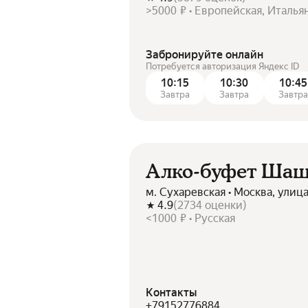
>5000 ₽ • Европейская, Италья
Забронируйте онлайн
Потребуется авторизация Яндекс ID
10:15
10:30
10:45
Завтра
Завтра
Завтр
Алко-буфет Ша
м. Сухаревская • Москва, улиц
4.9
(
2734
оценки
)
<1000 ₽ • Русская
Контакты
+79152776884