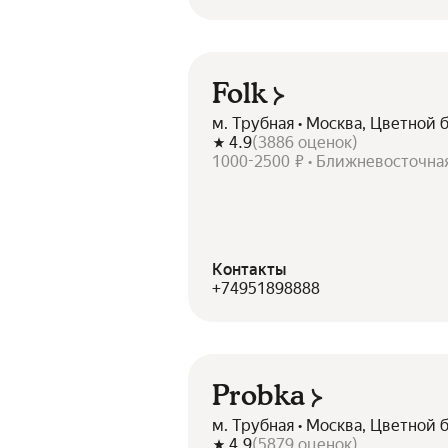
Folk
м. Трубная • Москва, Цветной б
4.9
(
3886
оценок
)
1000-2500 ₽ • Ближневосточная
Контакты
+74951898888
Probka
м. Трубная • Москва, Цветной б
4.9
(
5879
оценок
)