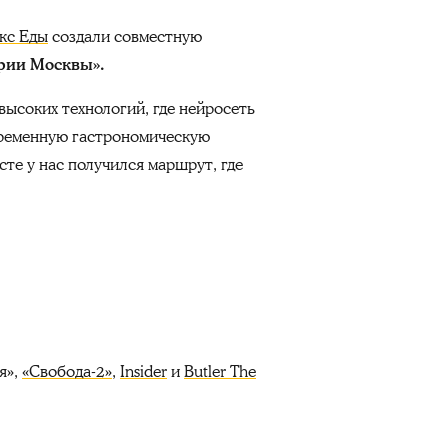
екс Еды
создали совместную
ории Москвы».
высоких технологий, где нейросеть
овременную гастрономическую
сте у нас получился маршрут, где
я»,
«Свобода-2»
,
Insider
и
Butler The