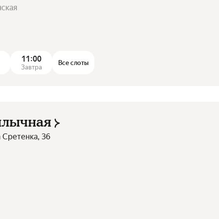
нская
11:00
Все слоты
а
Завтра
шлычная
а Сретенка, 36