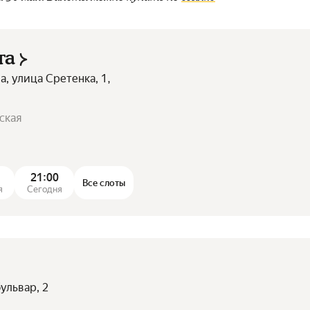
та
а, улица Сретенка, 1,
ская
21:00
Все слоты
я
Сегодня
ульвар, 2