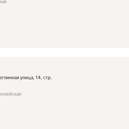
кая
глинная улица, 14, стр.
ропейская