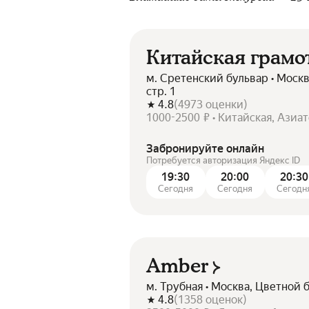
Китайская грамо
м. Сретенский бульвар • Москв
стр. 1
4.8
(
4973
оценки
)
1000-2500 ₽ • Китайская, Азиат
Забронируйте онлайн
Потребуется авторизация Яндекс ID
19:30
20:00
20:30
Сегодня
Сегодня
Сегодн
Amber
м. Трубная • Москва, Цветной б
4.8
(
1358
оценок
)