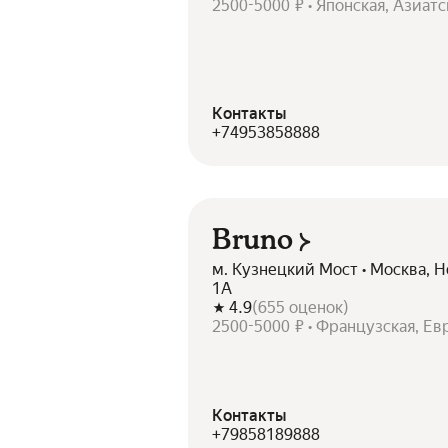
2500-5000 ₽ • Японская, Азиатс
Контакты
+74953858888
Bruno
м. Кузнецкий Мост • Москва, Не
1А
4.9
(
655
оценок
)
2500-5000 ₽ • Французская, Ев
Контакты
+79858189888