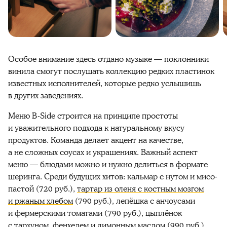
Особое внимание здесь отдано музыке — поклонники
винила смогут послушать коллекцию редких пластинок
известных исполнителей, которые редко услышишь
в других заведениях.
Меню B-Side строится на принципе простоты
и уважительного подхода к натуральному вкусу
продуктов. Команда делает акцент на качестве,
а не сложных соусах и украшениях. Важный аспект
меню — блюдами можно и нужно делиться в формате
шеринга. Среди будущих хитов: кальмар с нутом и мисо-
пастой (720 руб.),
тартар из оленя с костным мозгом
и ржаным хлебом
(790 руб.), лепёшка с анчоусами
и фермерскими томатами (790 руб.), цыплёнок
с тархуном,
фенхелем
и лимонным маслом (990 руб.),